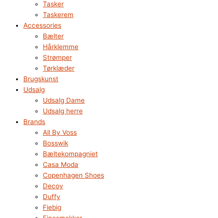
Tasker
Taskerem
Accessories
Bælter
Hårklemme
Strømper
Tørklæder
Brugskunst
Udsalg
Udsalg Dame
Udsalg herre
Brands
All By Voss
Bosswik
Bæltekompagniet
Casa Moda
Copenhagen Shoes
Decoy
Duffy
Fiebig