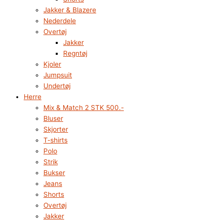
Jakker & Blazere
Nederdele
Overtøj
Jakker
Regntøj
Kjoler
Jumpsuit
Undertøj
Herre
Mix & Match 2 STK 500.-
Bluser
Skjorter
T-shirts
Polo
Strik
Bukser
Jeans
Shorts
Overtøj
Jakker