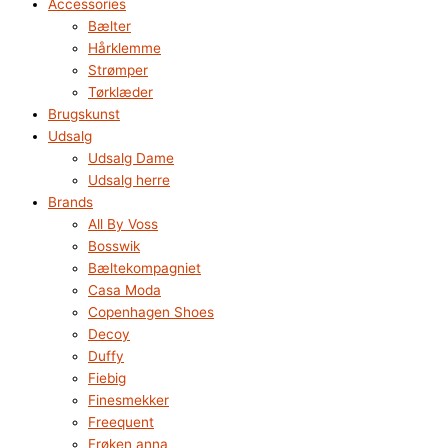
Accessories
Bælter
Hårklemme
Strømper
Tørklæder
Brugskunst
Udsalg
Udsalg Dame
Udsalg herre
Brands
All By Voss
Bosswik
Bæltekompagniet
Casa Moda
Copenhagen Shoes
Decoy
Duffy
Fiebig
Finesmekker
Freequent
Frøken anna