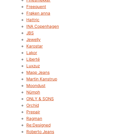
Finesmekker
Freequent
Frøken anna
Hattric
INA Copenhagen
JBS
Jewelly
Karostar
Lakor
Liberté
Luxzuz
Mapp Jeans
Martin Kanstrup
Moondust
Nümph
ONLY & SONS
Orchid
Prepair
Ragman
Re:Designed
Roberto Jeans