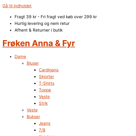
Gå til indholdet
Fragt 39 kr - Fri fragt ved køb over 299 kr
Hurtig levering og nem retur
Afhent & Returner i butik
Frøken Anna & Fyr
Dame
Bluser
Cardigans
Skjorter
T-Shirts
Toppe
Veste
Strik
Veste
Bukser
Jeans
7/8