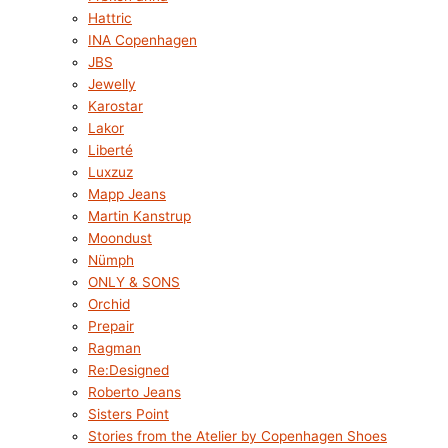
Hattric
INA Copenhagen
JBS
Jewelly
Karostar
Lakor
Liberté
Luxzuz
Mapp Jeans
Martin Kanstrup
Moondust
Nümph
ONLY & SONS
Orchid
Prepair
Ragman
Re:Designed
Roberto Jeans
Sisters Point
Stories from the Atelier by Copenhagen Shoes