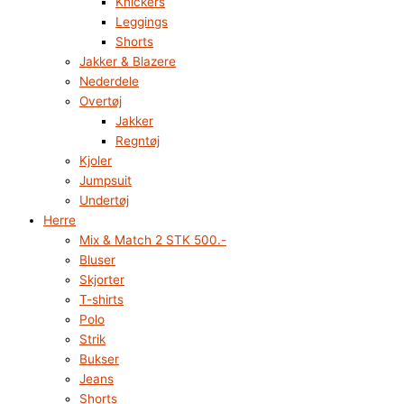
Knickers
Leggings
Shorts
Jakker & Blazere
Nederdele
Overtøj
Jakker
Regntøj
Kjoler
Jumpsuit
Undertøj
Herre
Mix & Match 2 STK 500.-
Bluser
Skjorter
T-shirts
Polo
Strik
Bukser
Jeans
Shorts