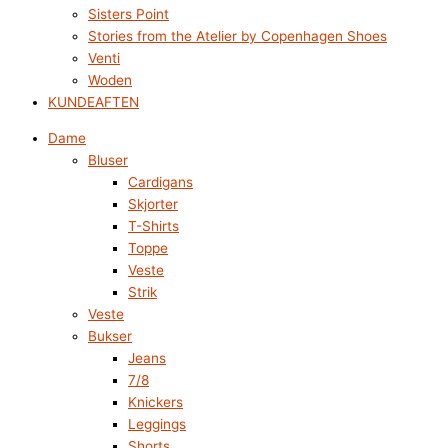
Sisters Point
Stories from the Atelier by Copenhagen Shoes
Venti
Woden
KUNDEAFTEN
Dame
Bluser
Cardigans
Skjorter
T-Shirts
Toppe
Veste
Strik
Veste
Bukser
Jeans
7/8
Knickers
Leggings
Shorts