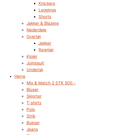
Knickers
Leggings
Shorts
Jakker & Blazere
Nederdele
Overtøj
Jakker
Regntøj
Kjoler
Jumpsuit
Undertøj
Herre
Mix & Match 2 STK 500.-
Bluser
Skjorter
T-shirts
Polo
Strik
Bukser
Jeans