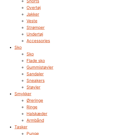
Shorts
Overtøj
Jakker
Veste
Strømper
Undertøj
Accessories
Sko
Sko
Flade sko
Gummistøvler
Sandaler
Sneakers
Støvler
Smykker
Øreringe
Ringe
Halskæder
Armbånd
Tasker
Punge