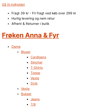
Gå til indholdet
Fragt 39 kr - Fri fragt ved køb over 299 kr
Hurtig levering og nem retur
Afhent & Returner i butik
Frøken Anna & Fyr
Dame
Bluser
Cardigans
Skjorter
T-Shirts
Toppe
Veste
Strik
Veste
Bukser
Jeans
7/8