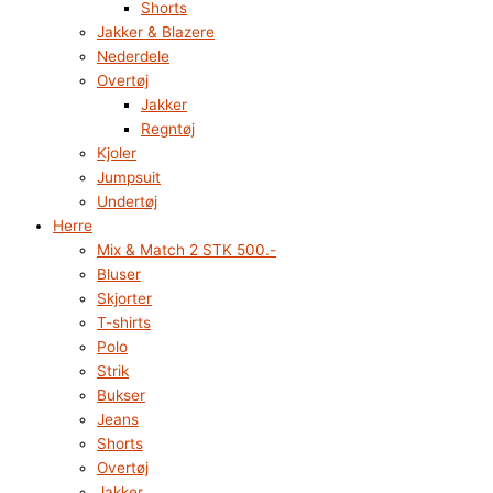
Shorts
Jakker & Blazere
Nederdele
Overtøj
Jakker
Regntøj
Kjoler
Jumpsuit
Undertøj
Herre
Mix & Match 2 STK 500.-
Bluser
Skjorter
T-shirts
Polo
Strik
Bukser
Jeans
Shorts
Overtøj
Jakker