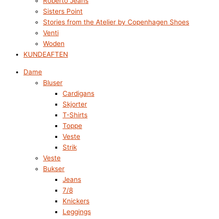
Roberto Jeans
Sisters Point
Stories from the Atelier by Copenhagen Shoes
Venti
Woden
KUNDEAFTEN
Dame
Bluser
Cardigans
Skjorter
T-Shirts
Toppe
Veste
Strik
Veste
Bukser
Jeans
7/8
Knickers
Leggings