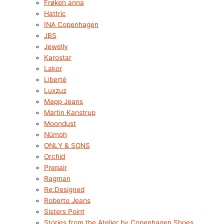
Frøken anna
Hattric
INA Copenhagen
JBS
Jewelly
Karostar
Lakor
Liberté
Luxzuz
Mapp Jeans
Martin Kanstrup
Moondust
Nümph
ONLY & SONS
Orchid
Prepair
Ragman
Re:Designed
Roberto Jeans
Sisters Point
Stories from the Atelier by Copenhagen Shoes