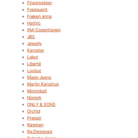
Finesmekker
Freequent
Frøken anna
Hattric
INA Copenhagen
JBS
Jewelly
Karostar
Lakor
Liberté
Luxzuz
Mapp Jeans
Martin Kanstrup
Moondust
Nümph
ONLY & SONS
Orchid
Prepair
Ragman
Re:Designed