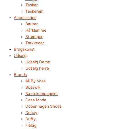
Tasker
Taskerem
Accessories
Bælter
Hårklemme
Strømper
Tørklæder
Brugskunst
Udsalg
Udsalg Dame
Udsalg herre
Brands
All By Voss
Bosswik
Bæltekompagniet
Casa Moda
Copenhagen Shoes
Decoy
Duffy
Fiebig