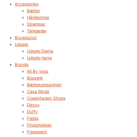
Accessories
Bælter
Hårklemme
Strømper
Tørklæder
Brugskunst
Udsalg
Udsalg Dame
Udsalg herre
Brands
All By Voss
Bosswik
Bæltekompagniet
Casa Moda
Copenhagen Shoes
Decoy
Duffy
Fiebig
Finesmekker
Freequent