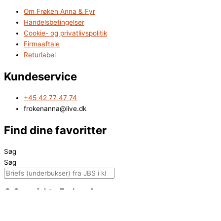
Om Frøken Anna & Fyr
Handelsbetingelser
Cookie- og privatlivspolitik
Firmaaftale
Returlabel
Kundeservice
+45 42 77 47 74
frokenanna@live.dk
Find dine favoritter
Søg
Søg
© Copyright - Frøken Anna