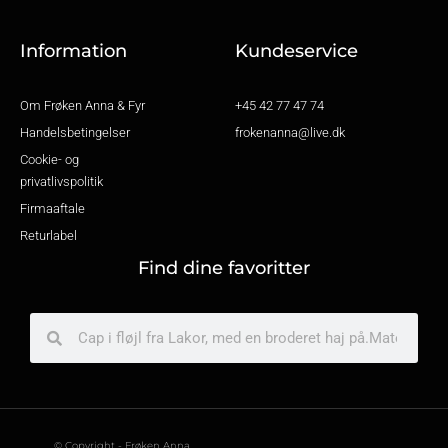
o
g
o
r
k
a
-
m
f
Information
Kundeservice
Om Frøken Anna & Fyr
+45 42 77 47 74
Handelsbetingelser
frokenanna@live.dk
Cookie- og
privatlivspolitik
Firmaaftale
Returlabel
Find dine favoritter
Søg
Søg
© Copyright - Frøken Anna