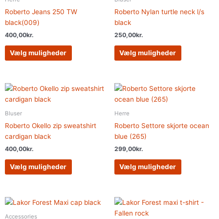
flere
flere
Roberto Jeans 250 TW
Roberto Nylan turtle neck l/s
varianter.
varianter.
black(009)
black
Mulighederne
Muligheder
400,00
kr.
250,00
kr.
kan
kan
vælges
vælges
Vælg muligheder
Vælg muligheder
på
på
varesiden
varesiden
Dette
Dette
vare
vare
har
har
Bluser
Herre
flere
flere
Roberto Okello zip sweatshirt
Roberto Settore skjorte ocean
varianter.
varianter.
cardigan black
blue (265)
Mulighederne
Muligheder
400,00
kr.
299,00
kr.
kan
kan
vælges
vælges
Vælg muligheder
Vælg muligheder
på
på
varesiden
varesiden
Dette
vare
Accessories