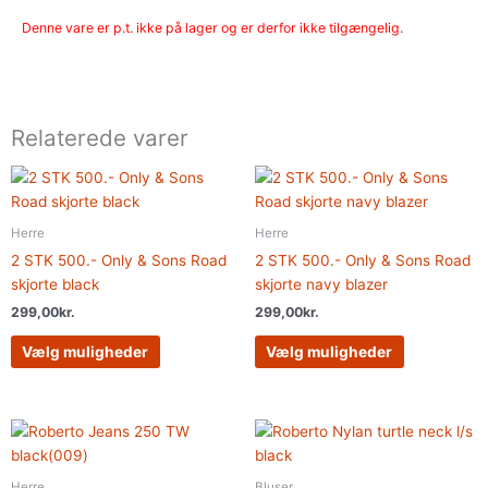
Denne vare er p.t. ikke på lager og er derfor ikke tilgængelig.
Relaterede varer
Dette
Dette
vare
vare
har
har
Herre
Herre
flere
flere
2 STK 500.- Only & Sons Road
2 STK 500.- Only & Sons Road
varianter.
varianter.
skjorte black
skjorte navy blazer
Mulighederne
Muligheder
299,00
kr.
299,00
kr.
kan
kan
vælges
vælges
Vælg muligheder
Vælg muligheder
på
på
varesiden
varesiden
Dette
Dette
vare
vare
har
har
Herre
Bluser