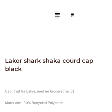
Gå
Frøken Anna
til
indholdet
Kurv
& Fyr
Lakor shark shaka courd cap
black
Cap i fløjl fra Lakor, med en broderet haj på.
Materiale: 100% Recycled Polyester