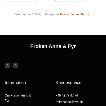
varesiden
varesiden
Varenummer
15589
Kategorier
Bukser
,
Dame
,
Shorts
Frøken Anna & Fyr
F
I
a
n
c
s
e
t
b
a
o
g
o
r
k
a
-
m
f
Information
Kundeservice
Om Frøken Anna &
+45 42 77 47 74
Fyr
frokenanna@live.dk