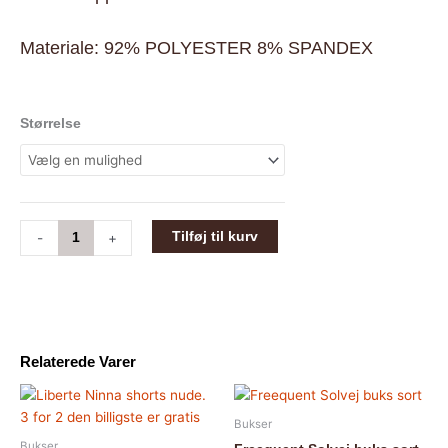
Materiale: 92% POLYESTER 8% SPANDEX
Liberte
Størrelse
Frede
shorts
sand
antal
Tilføj til kurv
-
+
Relaterede Varer
Dette
Dette
vare
vare
Bukser
har
har
Bukser