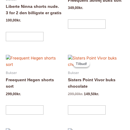
Freequent Solvej buks sort
flere
flere
Liberte Ninna shorts nude.
349,00
kr.
varianter.
varianter.
3 for 2 den billigste er gratis
Mulighederne
Mulighedern
100,00
kr.
kan
kan
Vælg muligheder
vælges
vælges
på
på
Vælg muligheder
varesiden
varesiden
Den
Den
Dette
Dette
oprindelige
aktuelle
Tilbud!
Tilbud!
vare
vare
pris
pris
har
har
var:
er:
Bukser
Bukser
299,00kr..
149,50kr..
flere
flere
Freequent Hegen shorts
Sisters Point Vivor buks
varianter.
varianter.
sort
chocolate
Mulighederne
Mulighedern
299,00
kr.
299,00
kr.
149,50
kr.
kan
kan
vælges
vælges
på
på
Vælg muligheder
Vælg muligheder
varesiden
varesiden