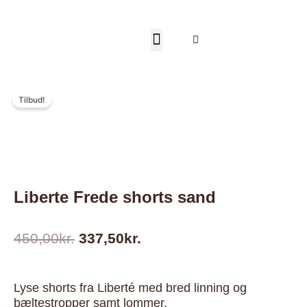
Gå
til
Frøken Anna
indholdet
Kurv
& Fyr
Tilbud!
Liberte Frede shorts sand
Den
Den
450,00
kr.
337,50
kr.
oprindelige
aktuelle
pris
pris
var:
er:
Lyse shorts fra Liberté med bred linning og
450,00kr..
337,50kr..
bæltestropper samt lommer.