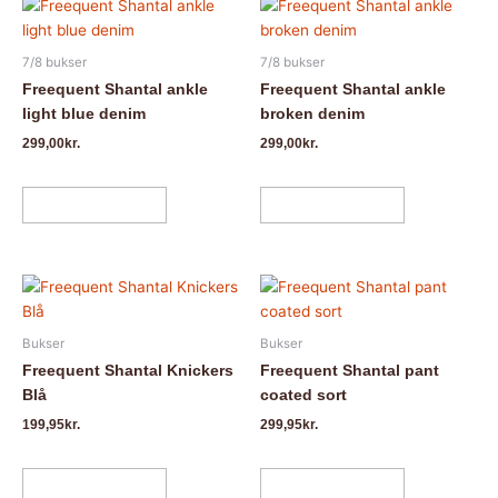
Dette
Dette
vare
vare
har
har
7/8 bukser
7/8 bukser
flere
flere
Freequent Shantal ankle
Freequent Shantal ankle
varianter.
varianter.
light blue denim
broken denim
Mulighederne
Mulighedern
299,00
kr.
299,00
kr.
kan
kan
vælges
vælges
på
på
Vælg muligheder
Vælg muligheder
varesiden
varesiden
Dette
Dette
vare
vare
har
har
Bukser
Bukser
flere
flere
Freequent Shantal Knickers
Freequent Shantal pant
varianter.
varianter.
Blå
coated sort
Mulighederne
Mulighedern
199,95
kr.
299,95
kr.
kan
kan
vælges
vælges
på
på
Vælg muligheder
Vælg muligheder