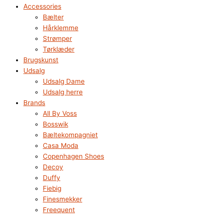
Accessories
Bælter
Hårklemme
Strømper
Tørklæder
Brugskunst
Udsalg
Udsalg Dame
Udsalg herre
Brands
All By Voss
Bosswik
Bæltekompagniet
Casa Moda
Copenhagen Shoes
Decoy
Duffy
Fiebig
Finesmekker
Freequent