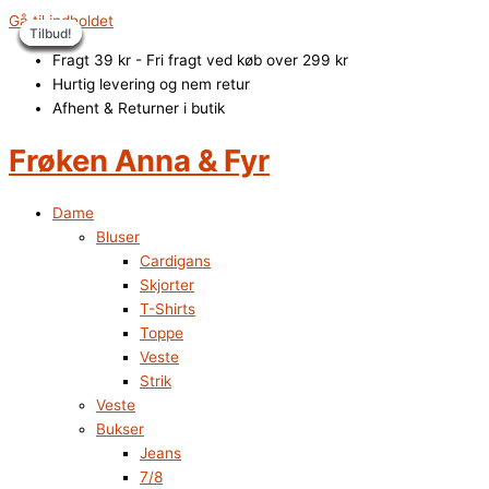
Gå til indholdet
Tilbud!
Tilbud!
Tilbud!
Tilbud!
Tilbud!
Tilbud!
Tilbud!
Tilbud!
Fragt 39 kr - Fri fragt ved køb over 299 kr
Hurtig levering og nem retur
Afhent & Returner i butik
Frøken Anna & Fyr
Dame
Bluser
Cardigans
Skjorter
T-Shirts
Toppe
Veste
Strik
Veste
Bukser
Jeans
7/8