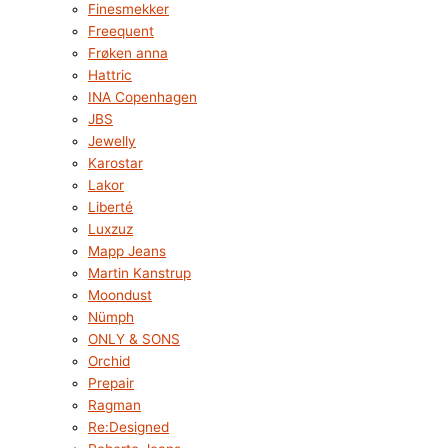
Finesmekker
Freequent
Frøken anna
Hattric
INA Copenhagen
JBS
Jewelly
Karostar
Lakor
Liberté
Luxzuz
Mapp Jeans
Martin Kanstrup
Moondust
Nümph
ONLY & SONS
Orchid
Prepair
Ragman
Re:Designed