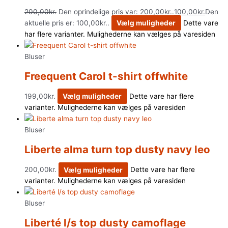
200,00
kr.
Den oprindelige pris var: 200,00kr..
100,00
kr.
Den
aktuelle pris er: 100,00kr..
Vælg muligheder
Dette vare
har flere varianter. Mulighederne kan vælges på varesiden
Bluser
Freequent Carol t-shirt offwhite
199,00
kr.
Vælg muligheder
Dette vare har flere
varianter. Mulighederne kan vælges på varesiden
Bluser
Liberte alma turn top dusty navy leo
200,00
kr.
Vælg muligheder
Dette vare har flere
varianter. Mulighederne kan vælges på varesiden
Bluser
Liberté l/s top dusty camoflage