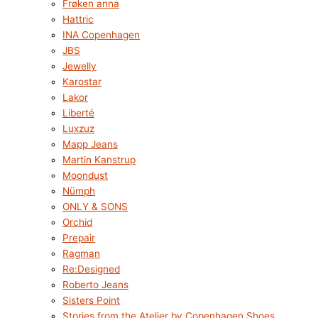
Frøken anna
Hattric
INA Copenhagen
JBS
Jewelly
Karostar
Lakor
Liberté
Luxzuz
Mapp Jeans
Martin Kanstrup
Moondust
Nümph
ONLY & SONS
Orchid
Prepair
Ragman
Re:Designed
Roberto Jeans
Sisters Point
Stories from the Atelier by Copenhagen Shoes