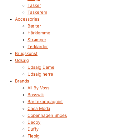
Tasker
Taskerem
Accessories
Bælter
Hårklemme
Strømper
Tørklæder
Brugskunst
Udsalg
Udsalg Dame
Udsalg herre
Brands
All By Voss
Bosswik
Bæltekompagniet
Casa Moda
Copenhagen Shoes
Decoy
Duffy
Fiebig