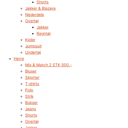
Shorts
Jakker & Blazere
Nederdele
Overtøj
Jakker
Regntøj
Kjoler
Jumpsuit
Undertøj
Herre
Mix & Match 2 STK 500.-
Bluser
Skjorter
T-shirts
Polo
Strik
Bukser
Jeans
Shorts
Overtøj
Jakker