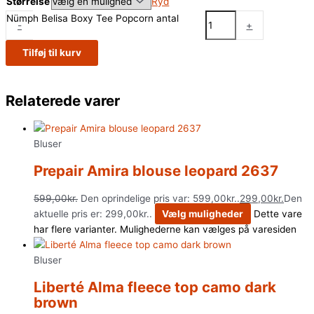
Størrelse
Ryd
Nümph Belisa Boxy Tee Popcorn antal
-
+
Tilføj til kurv
Relaterede varer
Bluser
Prepair Amira blouse leopard 2637
599,00
kr.
Den oprindelige pris var: 599,00kr..
299,00
kr.
Den
aktuelle pris er: 299,00kr..
Vælg muligheder
Dette vare
har flere varianter. Mulighederne kan vælges på varesiden
Bluser
Liberté Alma fleece top camo dark
brown