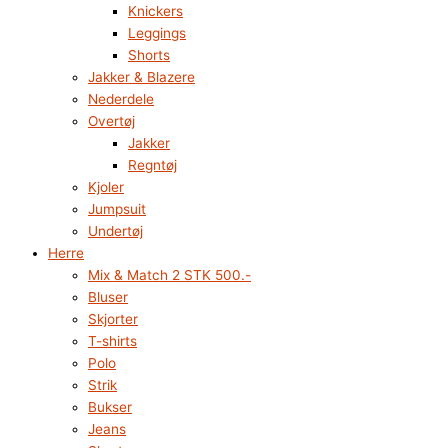
Knickers
Leggings
Shorts
Jakker & Blazere
Nederdele
Overtøj
Jakker
Regntøj
Kjoler
Jumpsuit
Undertøj
Herre
Mix & Match 2 STK 500.-
Bluser
Skjorter
T-shirts
Polo
Strik
Bukser
Jeans