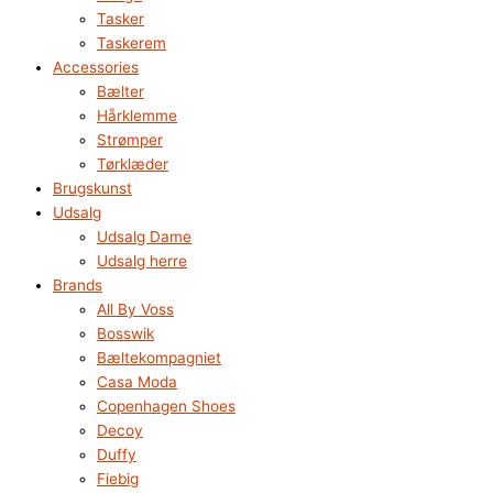
Tasker
Taskerem
Accessories
Bælter
Hårklemme
Strømper
Tørklæder
Brugskunst
Udsalg
Udsalg Dame
Udsalg herre
Brands
All By Voss
Bosswik
Bæltekompagniet
Casa Moda
Copenhagen Shoes
Decoy
Duffy
Fiebig