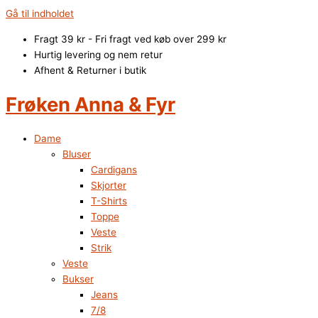
Gå til indholdet
Fragt 39 kr - Fri fragt ved køb over 299 kr
Hurtig levering og nem retur
Afhent & Returner i butik
Frøken Anna & Fyr
Dame
Bluser
Cardigans
Skjorter
T-Shirts
Toppe
Veste
Strik
Veste
Bukser
Jeans
7/8