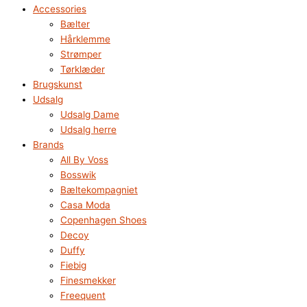
Accessories
Bælter
Hårklemme
Strømper
Tørklæder
Brugskunst
Udsalg
Udsalg Dame
Udsalg herre
Brands
All By Voss
Bosswik
Bæltekompagniet
Casa Moda
Copenhagen Shoes
Decoy
Duffy
Fiebig
Finesmekker
Freequent