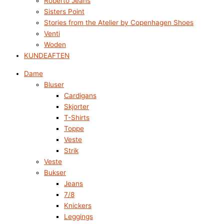
Roberto Jeans
Sisters Point
Stories from the Atelier by Copenhagen Shoes
Venti
Woden
KUNDEAFTEN
Dame
Bluser
Cardigans
Skjorter
T-Shirts
Toppe
Veste
Strik
Veste
Bukser
Jeans
7/8
Knickers
Leggings