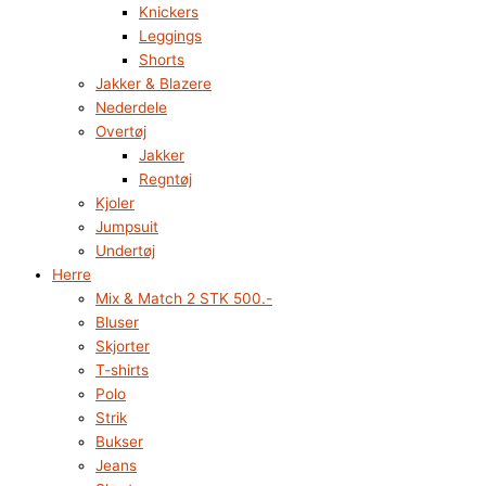
Knickers
Leggings
Shorts
Jakker & Blazere
Nederdele
Overtøj
Jakker
Regntøj
Kjoler
Jumpsuit
Undertøj
Herre
Mix & Match 2 STK 500.-
Bluser
Skjorter
T-shirts
Polo
Strik
Bukser
Jeans