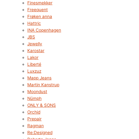
Finesmekker
Freequent
Frøken anna
Hattric
INA Copenhagen
JBS
Jewelly
Karostar
Lakor
Liberté
Luxzuz
Mapp Jeans
Martin Kanstrup
Moondust
Nümph
ONLY & SONS
Orchid
Prepair
Ragman
Re:Designed