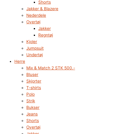
Shorts
Jakker & Blazere
Nederdele
Overtøj
Jakker
Regntøj
Kjoler
Jumpsuit
Undertøj
Herre
Mix & Match 2 STK 500.-
Bluser
Skjorter
T-shirts
Polo
Strik
Bukser
Jeans
Shorts
Overtøj
Jakker