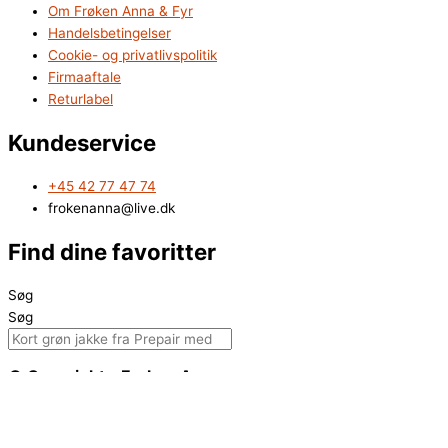
Om Frøken Anna & Fyr
Handelsbetingelser
Cookie- og privatlivspolitik
Firmaaftale
Returlabel
Kundeservice
+45 42 77 47 74
frokenanna@live.dk
Find dine favoritter
Søg
Søg
© Copyright - Frøken Anna