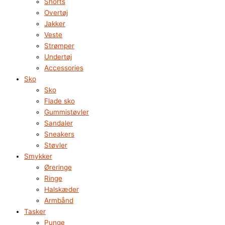
Shorts
Overtøj
Jakker
Veste
Strømper
Undertøj
Accessories
Sko
Sko
Flade sko
Gummistøvler
Sandaler
Sneakers
Støvler
Smykker
Øreringe
Ringe
Halskæder
Armbånd
Tasker
Punge