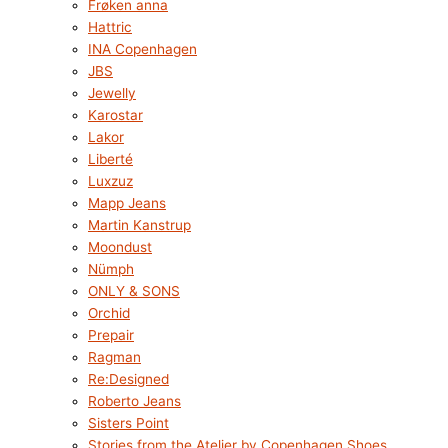
Frøken anna
Hattric
INA Copenhagen
JBS
Jewelly
Karostar
Lakor
Liberté
Luxzuz
Mapp Jeans
Martin Kanstrup
Moondust
Nümph
ONLY & SONS
Orchid
Prepair
Ragman
Re:Designed
Roberto Jeans
Sisters Point
Stories from the Atelier by Copenhagen Shoes