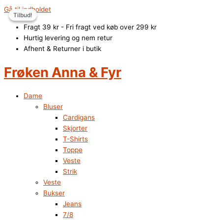
Gå til indholdet
Tilbud!
Tilbud!
Fragt 39 kr - Fri fragt ved køb over 299 kr
Hurtig levering og nem retur
Afhent & Returner i butik
Frøken Anna & Fyr
Dame
Bluser
Cardigans
Skjorter
T-Shirts
Toppe
Veste
Strik
Veste
Bukser
Jeans
7/8