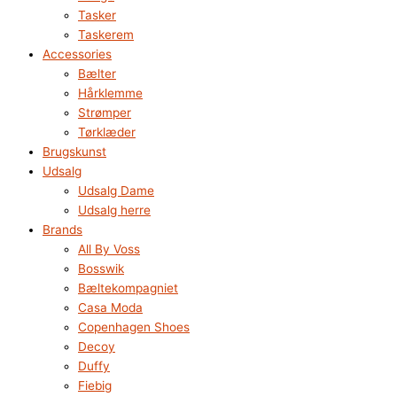
Tasker
Taskerem
Accessories
Bælter
Hårklemme
Strømper
Tørklæder
Brugskunst
Udsalg
Udsalg Dame
Udsalg herre
Brands
All By Voss
Bosswik
Bæltekompagniet
Casa Moda
Copenhagen Shoes
Decoy
Duffy
Fiebig