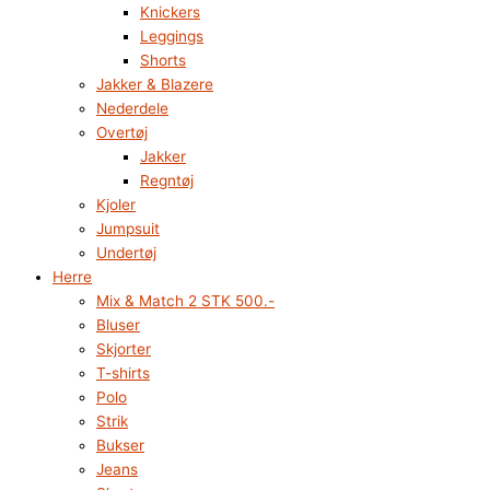
Knickers
Leggings
Shorts
Jakker & Blazere
Nederdele
Overtøj
Jakker
Regntøj
Kjoler
Jumpsuit
Undertøj
Herre
Mix & Match 2 STK 500.-
Bluser
Skjorter
T-shirts
Polo
Strik
Bukser
Jeans