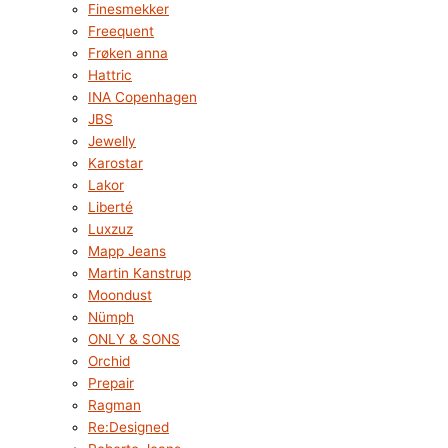
Finesmekker
Freequent
Frøken anna
Hattric
INA Copenhagen
JBS
Jewelly
Karostar
Lakor
Liberté
Luxzuz
Mapp Jeans
Martin Kanstrup
Moondust
Nümph
ONLY & SONS
Orchid
Prepair
Ragman
Re:Designed