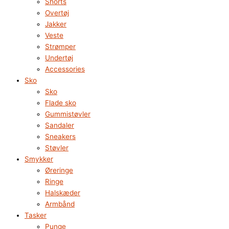
Shorts
Overtøj
Jakker
Veste
Strømper
Undertøj
Accessories
Sko
Sko
Flade sko
Gummistøvler
Sandaler
Sneakers
Støvler
Smykker
Øreringe
Ringe
Halskæder
Armbånd
Tasker
Punge