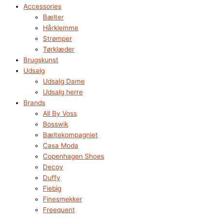
Accessories
Bælter
Hårklemme
Strømper
Tørklæder
Brugskunst
Udsalg
Udsalg Dame
Udsalg herre
Brands
All By Voss
Bosswik
Bæltekompagniet
Casa Moda
Copenhagen Shoes
Decoy
Duffy
Fiebig
Finesmekker
Freequent