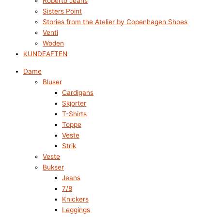
Roberto Jeans
Sisters Point
Stories from the Atelier by Copenhagen Shoes
Venti
Woden
KUNDEAFTEN
Dame
Bluser
Cardigans
Skjorter
T-Shirts
Toppe
Veste
Strik
Veste
Bukser
Jeans
7/8
Knickers
Leggings