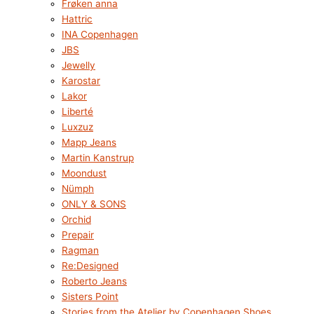
Frøken anna
Hattric
INA Copenhagen
JBS
Jewelly
Karostar
Lakor
Liberté
Luxzuz
Mapp Jeans
Martin Kanstrup
Moondust
Nümph
ONLY & SONS
Orchid
Prepair
Ragman
Re:Designed
Roberto Jeans
Sisters Point
Stories from the Atelier by Copenhagen Shoes