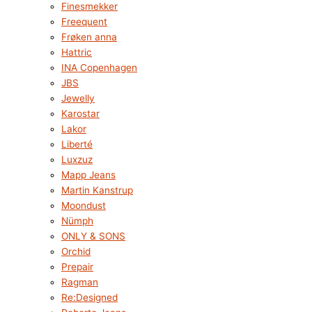
Finesmekker
Freequent
Frøken anna
Hattric
INA Copenhagen
JBS
Jewelly
Karostar
Lakor
Liberté
Luxzuz
Mapp Jeans
Martin Kanstrup
Moondust
Nümph
ONLY & SONS
Orchid
Prepair
Ragman
Re:Designed