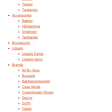
Tasker
Taskerem
Accessories
Bælter
Hårklemme
Strømper
Tørklæder
Brugskunst
Udsalg
Udsalg Dame
Udsalg herre
Brands
All By Voss
Bosswik
Bæltekompagniet
Casa Moda
Copenhagen Shoes
Decoy
Duffy
Fiebig