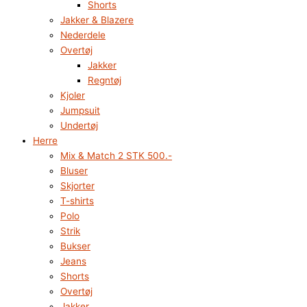
Shorts
Jakker & Blazere
Nederdele
Overtøj
Jakker
Regntøj
Kjoler
Jumpsuit
Undertøj
Herre
Mix & Match 2 STK 500.-
Bluser
Skjorter
T-shirts
Polo
Strik
Bukser
Jeans
Shorts
Overtøj
Jakker