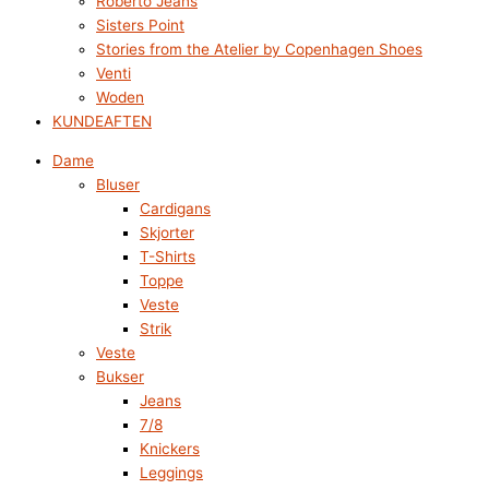
Roberto Jeans
Sisters Point
Stories from the Atelier by Copenhagen Shoes
Venti
Woden
KUNDEAFTEN
Dame
Bluser
Cardigans
Skjorter
T-Shirts
Toppe
Veste
Strik
Veste
Bukser
Jeans
7/8
Knickers
Leggings