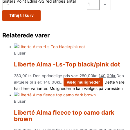
Sisters Point Edina-SS red stripes antal
-
+
Tilføj til kurv
Relaterede varer
Bluser
Liberte Alma -Ls-Top black/pink dot
280,00
kr.
Den oprindelige pris var: 280,00kr..
140,00
kr.
Den
aktuelle pris er: 140,00kr..
Vælg muligheder
Dette vare
har flere varianter. Mulighederne kan vælges på varesiden
Bluser
Liberté Alma fleece top camo dark
brown