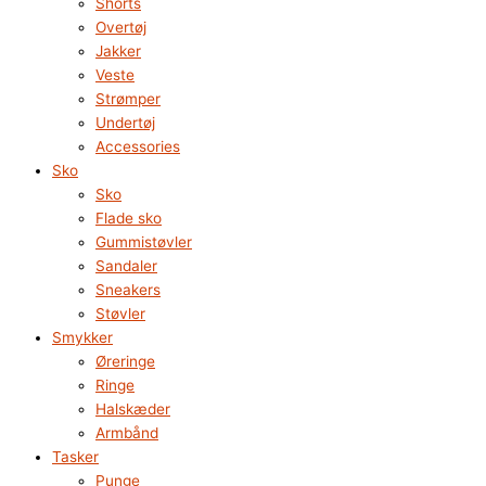
Shorts
Overtøj
Jakker
Veste
Strømper
Undertøj
Accessories
Sko
Sko
Flade sko
Gummistøvler
Sandaler
Sneakers
Støvler
Smykker
Øreringe
Ringe
Halskæder
Armbånd
Tasker
Punge