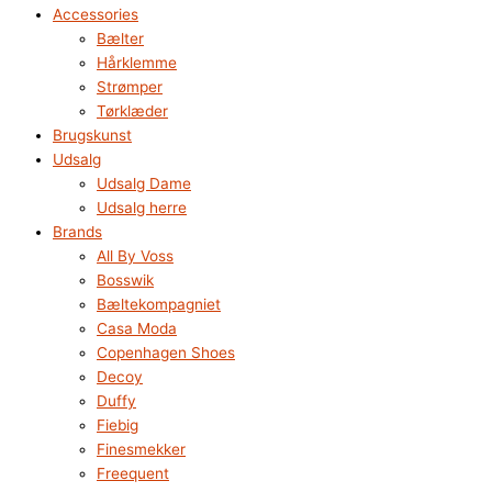
Accessories
Bælter
Hårklemme
Strømper
Tørklæder
Brugskunst
Udsalg
Udsalg Dame
Udsalg herre
Brands
All By Voss
Bosswik
Bæltekompagniet
Casa Moda
Copenhagen Shoes
Decoy
Duffy
Fiebig
Finesmekker
Freequent