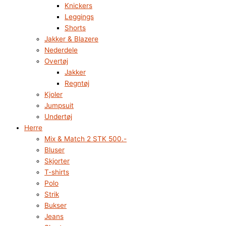
Knickers
Leggings
Shorts
Jakker & Blazere
Nederdele
Overtøj
Jakker
Regntøj
Kjoler
Jumpsuit
Undertøj
Herre
Mix & Match 2 STK 500.-
Bluser
Skjorter
T-shirts
Polo
Strik
Bukser
Jeans