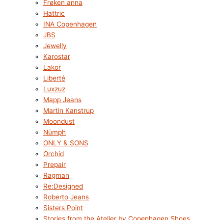
Frøken anna
Hattric
INA Copenhagen
JBS
Jewelly
Karostar
Lakor
Liberté
Luxzuz
Mapp Jeans
Martin Kanstrup
Moondust
Nümph
ONLY & SONS
Orchid
Prepair
Ragman
Re:Designed
Roberto Jeans
Sisters Point
Stories from the Atelier by Copenhagen Shoes