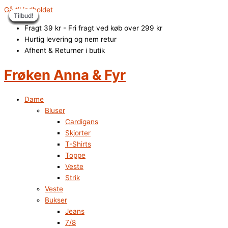
Gå til indholdet
Tilbud!
Tilbud!
Tilbud!
Tilbud!
Tilbud!
Tilbud!
Tilbud!
Tilbud!
Tilbud!
Tilbud!
Fragt 39 kr - Fri fragt ved køb over 299 kr
Hurtig levering og nem retur
Afhent & Returner i butik
Frøken Anna & Fyr
Dame
Bluser
Cardigans
Skjorter
T-Shirts
Toppe
Veste
Strik
Veste
Bukser
Jeans
7/8