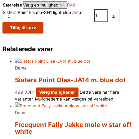
Størrelse
Ryd
Sisters Point Elsana-SH1 light blue antal
-
+
Tilføj til kurv
Relaterede varer
Dame
Sisters Point Olea-JA14 m. blue dot
499,00
kr.
Vælg muligheder
Dette vare har flere
varianter. Mulighederne kan vælges på varesiden
Dame
Freequent Fally Jakke mole w star off
white