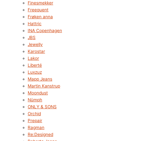
Finesmekker
Freequent
Frøken anna
Hattric
INA Copenhagen
JBS
Jewelly
Karostar
Lakor
Liberté
Luxzuz
Mapp Jeans
Martin Kanstrup
Moondust
Nümph
ONLY & SONS
Orchid
Prepair
Ragman
Re:Designed