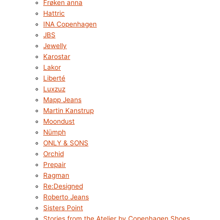
Frøken anna
Hattric
INA Copenhagen
JBS
Jewelly
Karostar
Lakor
Liberté
Luxzuz
Mapp Jeans
Martin Kanstrup
Moondust
Nümph
ONLY & SONS
Orchid
Prepair
Ragman
Re:Designed
Roberto Jeans
Sisters Point
Stories from the Atelier by Copenhagen Shoes