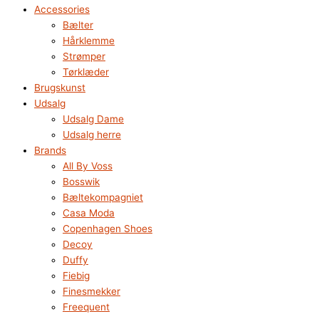
Accessories
Bælter
Hårklemme
Strømper
Tørklæder
Brugskunst
Udsalg
Udsalg Dame
Udsalg herre
Brands
All By Voss
Bosswik
Bæltekompagniet
Casa Moda
Copenhagen Shoes
Decoy
Duffy
Fiebig
Finesmekker
Freequent