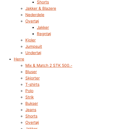
Shorts
Jakker & Blazere
Nederdele
Overtøj
Jakker
Regntøj
Kjoler
Jumpsuit
Undertøj
Herre
Mix & Match 2 STK 500.-
Bluser
Skjorter
T-shirts
Polo
Strik
Bukser
Jeans
Shorts
Overtøj
Jakker