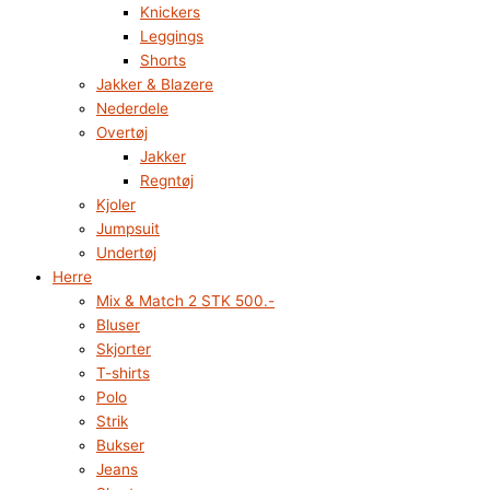
Knickers
Leggings
Shorts
Jakker & Blazere
Nederdele
Overtøj
Jakker
Regntøj
Kjoler
Jumpsuit
Undertøj
Herre
Mix & Match 2 STK 500.-
Bluser
Skjorter
T-shirts
Polo
Strik
Bukser
Jeans