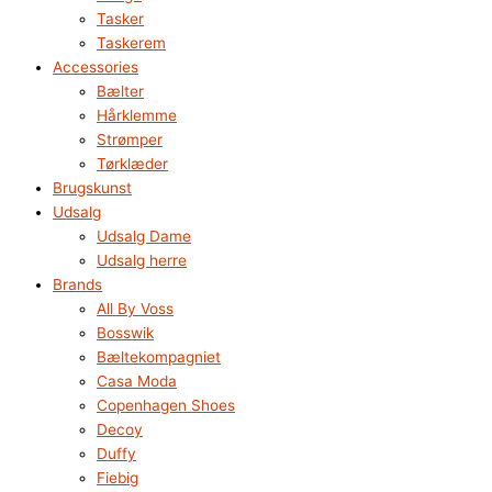
Tasker
Taskerem
Accessories
Bælter
Hårklemme
Strømper
Tørklæder
Brugskunst
Udsalg
Udsalg Dame
Udsalg herre
Brands
All By Voss
Bosswik
Bæltekompagniet
Casa Moda
Copenhagen Shoes
Decoy
Duffy
Fiebig