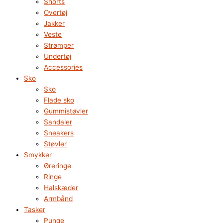
Shorts
Overtøj
Jakker
Veste
Strømper
Undertøj
Accessories
Sko
Sko
Flade sko
Gummistøvler
Sandaler
Sneakers
Støvler
Smykker
Øreringe
Ringe
Halskæder
Armbånd
Tasker
Punge