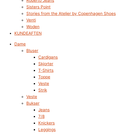
Roberto Jeans
Sisters Point
Stories from the Atelier by Copenhagen Shoes
Venti
Woden
KUNDEAFTEN
Dame
Bluser
Cardigans
Skjorter
T-Shirts
Toppe
Veste
Strik
Veste
Bukser
Jeans
7/8
Knickers
Leggings