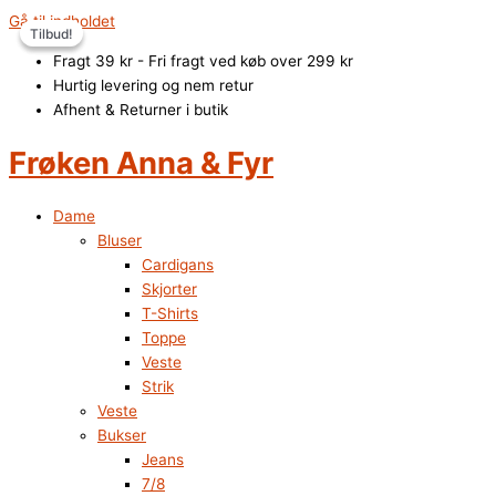
Gå til indholdet
Tilbud!
Tilbud!
Fragt 39 kr - Fri fragt ved køb over 299 kr
Hurtig levering og nem retur
Afhent & Returner i butik
Frøken Anna & Fyr
Dame
Bluser
Cardigans
Skjorter
T-Shirts
Toppe
Veste
Strik
Veste
Bukser
Jeans
7/8