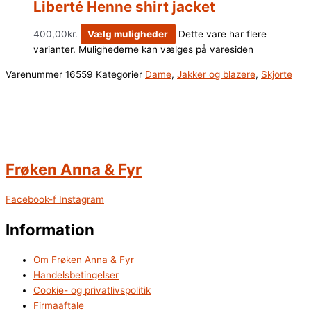
Liberté Henne shirt jacket
400,00
kr.
Vælg muligheder
Dette vare har flere
varianter. Mulighederne kan vælges på varesiden
Varenummer
16559
Kategorier
Dame
,
Jakker og blazere
,
Skjorte
Frøken Anna & Fyr
Facebook-f
Instagram
Information
Om Frøken Anna & Fyr
Handelsbetingelser
Cookie- og privatlivspolitik
Firmaaftale