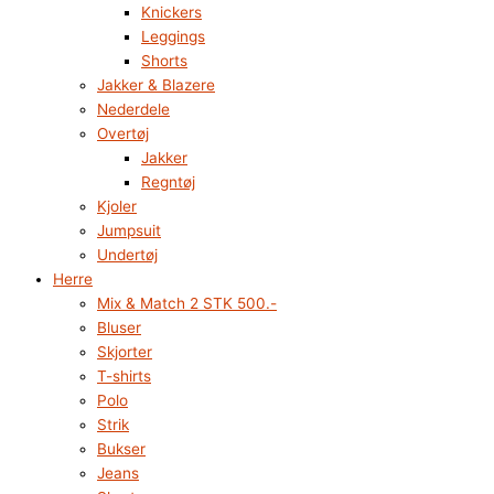
Knickers
Leggings
Shorts
Jakker & Blazere
Nederdele
Overtøj
Jakker
Regntøj
Kjoler
Jumpsuit
Undertøj
Herre
Mix & Match 2 STK 500.-
Bluser
Skjorter
T-shirts
Polo
Strik
Bukser
Jeans