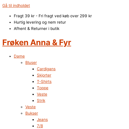
Gå til indholdet
Fragt 39 kr - Fri fragt ved køb over 299 kr
Hurtig levering og nem retur
Afhent & Returner i butik
Frøken Anna & Fyr
Dame
Bluser
Cardigans
Skjorter
T-Shirts
Toppe
Veste
Strik
Veste
Bukser
Jeans
7/8