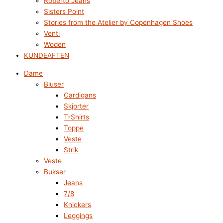
Roberto Jeans
Sisters Point
Stories from the Atelier by Copenhagen Shoes
Venti
Woden
KUNDEAFTEN
Dame
Bluser
Cardigans
Skjorter
T-Shirts
Toppe
Veste
Strik
Veste
Bukser
Jeans
7/8
Knickers
Leggings