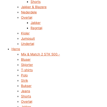
Shorts
Jakker & Blazere
Nederdele
Overtøj
Jakker
Regntøj
Kjoler
Jumpsuit
Undertøj
Herre
Mix & Match 2 STK 500.-
Bluser
Skjorter
T-shirts
Polo
Strik
Bukser
Jeans
Shorts
Overtøj
Jakker