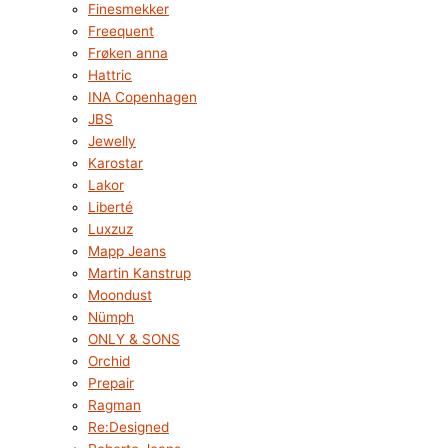
Finesmekker
Freequent
Frøken anna
Hattric
INA Copenhagen
JBS
Jewelly
Karostar
Lakor
Liberté
Luxzuz
Mapp Jeans
Martin Kanstrup
Moondust
Nümph
ONLY & SONS
Orchid
Prepair
Ragman
Re:Designed