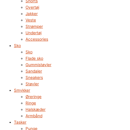
Shorts
Overtøj
Jakker
Veste
Strømper
Undertøj
Accessories
Sko
Sko
Flade sko
Gummistøvler
Sandaler
Sneakers
Støvler
Smykker
Øreringe
Ringe
Halskæder
Armbånd
Tasker
Punge