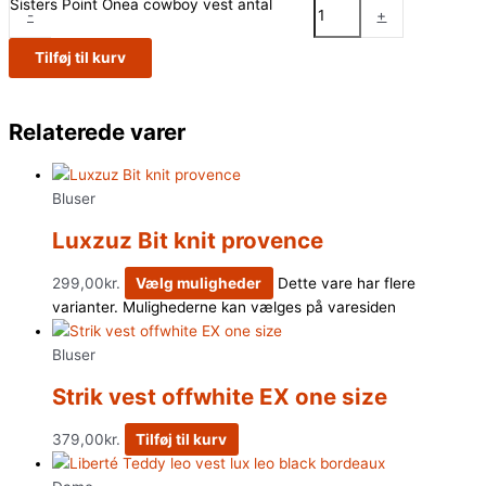
Sisters Point Onea cowboy vest antal
-
+
Tilføj til kurv
Relaterede varer
Bluser
Luxzuz Bit knit provence
299,00
kr.
Vælg muligheder
Dette vare har flere
varianter. Mulighederne kan vælges på varesiden
Bluser
Strik vest offwhite EX one size
379,00
kr.
Tilføj til kurv