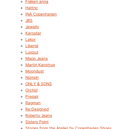
Frøken anna
Hattric
INA Copenhagen
JBS
Jewelly
Karostar
Lakor
Liberté
Luxzuz
Mapp Jeans
Martin Kanstrup
Moondust
Nümph
ONLY & SONS
Orchid
Prepair
Ragman
Re:Designed
Roberto Jeans
Sisters Point
Stories from the Atelier by Copenhagen Shoes