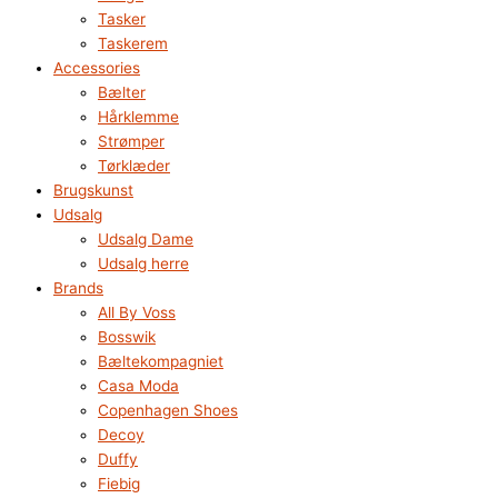
Tasker
Taskerem
Accessories
Bælter
Hårklemme
Strømper
Tørklæder
Brugskunst
Udsalg
Udsalg Dame
Udsalg herre
Brands
All By Voss
Bosswik
Bæltekompagniet
Casa Moda
Copenhagen Shoes
Decoy
Duffy
Fiebig