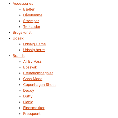
Accessories
Bælter
Hårklemme
Strømper
Tørklæder
Brugskunst
Udsalg
Udsalg Dame
Udsalg herre
Brands
All By Voss
Bosswik
Bæltekompagniet
Casa Moda
Copenhagen Shoes
Decoy
Duffy
Fiebig
Finesmekker
Freequent