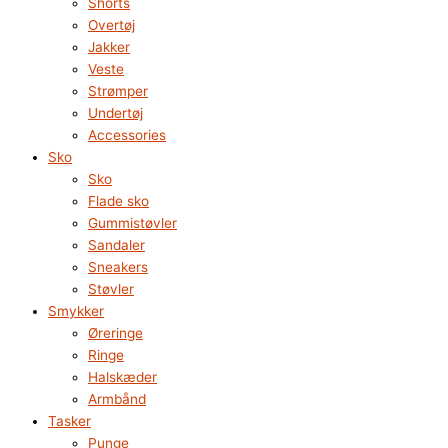
Shorts
Overtøj
Jakker
Veste
Strømper
Undertøj
Accessories
Sko
Sko
Flade sko
Gummistøvler
Sandaler
Sneakers
Støvler
Smykker
Øreringe
Ringe
Halskæder
Armbånd
Tasker
Punge