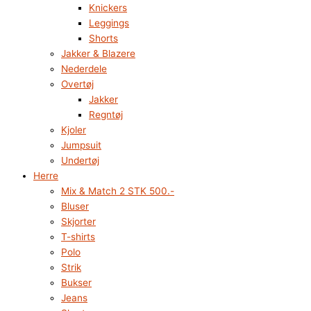
Knickers
Leggings
Shorts
Jakker & Blazere
Nederdele
Overtøj
Jakker
Regntøj
Kjoler
Jumpsuit
Undertøj
Herre
Mix & Match 2 STK 500.-
Bluser
Skjorter
T-shirts
Polo
Strik
Bukser
Jeans