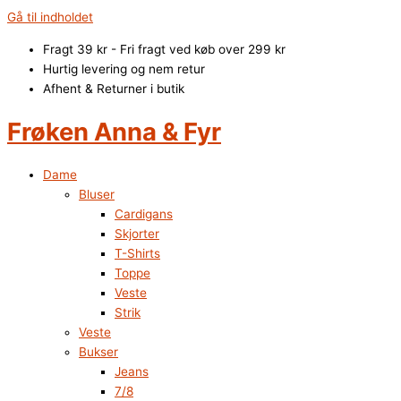
Gå til indholdet
Fragt 39 kr - Fri fragt ved køb over 299 kr
Hurtig levering og nem retur
Afhent & Returner i butik
Frøken Anna & Fyr
Dame
Bluser
Cardigans
Skjorter
T-Shirts
Toppe
Veste
Strik
Veste
Bukser
Jeans
7/8