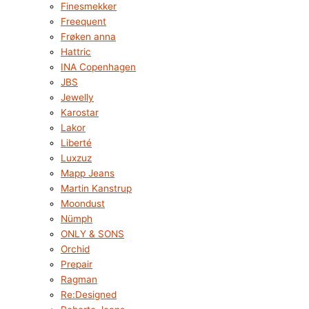
Finesmekker
Freequent
Frøken anna
Hattric
INA Copenhagen
JBS
Jewelly
Karostar
Lakor
Liberté
Luxzuz
Mapp Jeans
Martin Kanstrup
Moondust
Nümph
ONLY & SONS
Orchid
Prepair
Ragman
Re:Designed