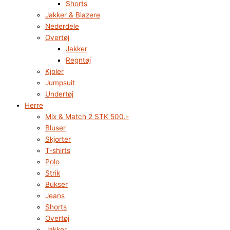
Shorts
Jakker & Blazere
Nederdele
Overtøj
Jakker
Regntøj
Kjoler
Jumpsuit
Undertøj
Herre
Mix & Match 2 STK 500.-
Bluser
Skjorter
T-shirts
Polo
Strik
Bukser
Jeans
Shorts
Overtøj
Jakker