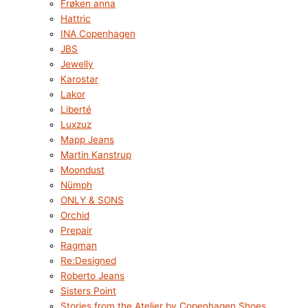
Frøken anna
Hattric
INA Copenhagen
JBS
Jewelly
Karostar
Lakor
Liberté
Luxzuz
Mapp Jeans
Martin Kanstrup
Moondust
Nümph
ONLY & SONS
Orchid
Prepair
Ragman
Re:Designed
Roberto Jeans
Sisters Point
Stories from the Atelier by Copenhagen Shoes