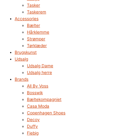
Tasker
Taskerem
Accessories
Bælter
Hårklemme
Strømper
Tørklæder
Brugskunst
Udsalg
Udsalg Dame
Udsalg herre
Brands
All By Voss
Bosswik
Bæltekompagniet
Casa Moda
Copenhagen Shoes
Decoy
Duffy
Fiebig