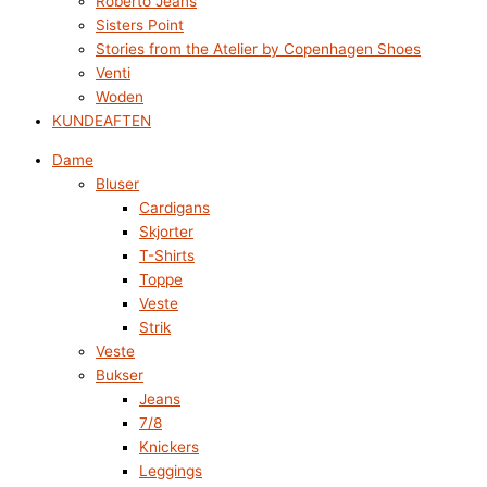
Roberto Jeans
Sisters Point
Stories from the Atelier by Copenhagen Shoes
Venti
Woden
KUNDEAFTEN
Dame
Bluser
Cardigans
Skjorter
T-Shirts
Toppe
Veste
Strik
Veste
Bukser
Jeans
7/8
Knickers
Leggings