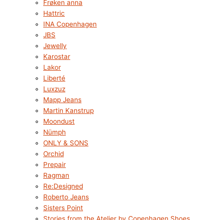
Frøken anna
Hattric
INA Copenhagen
JBS
Jewelly
Karostar
Lakor
Liberté
Luxzuz
Mapp Jeans
Martin Kanstrup
Moondust
Nümph
ONLY & SONS
Orchid
Prepair
Ragman
Re:Designed
Roberto Jeans
Sisters Point
Stories from the Atelier by Copenhagen Shoes