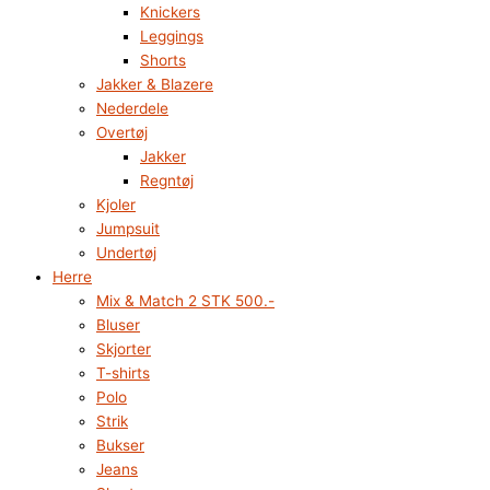
Knickers
Leggings
Shorts
Jakker & Blazere
Nederdele
Overtøj
Jakker
Regntøj
Kjoler
Jumpsuit
Undertøj
Herre
Mix & Match 2 STK 500.-
Bluser
Skjorter
T-shirts
Polo
Strik
Bukser
Jeans