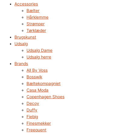
Accessories
Bælter
Hårklemme
Strømper
Tørklæder
Brugskunst
Udsalg
Udsalg Dame
Udsalg herre
Brands
All By Voss
Bosswik
Bæltekompagniet
Casa Moda
Copenhagen Shoes
Decoy
Duffy
Fiebig
Finesmekker
Freequent