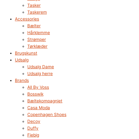
Tasker
Taskerem
Accessories
Bælter
Hårklemme
Strømper
Tørklæder
Brugskunst
Udsalg
Udsalg Dame
Udsalg herre
Brands
All By Voss
Bosswik
Bæltekompagniet
Casa Moda
Copenhagen Shoes
Decoy
Duffy
Fiebig