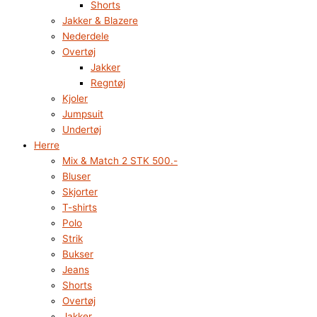
Shorts
Jakker & Blazere
Nederdele
Overtøj
Jakker
Regntøj
Kjoler
Jumpsuit
Undertøj
Herre
Mix & Match 2 STK 500.-
Bluser
Skjorter
T-shirts
Polo
Strik
Bukser
Jeans
Shorts
Overtøj
Jakker