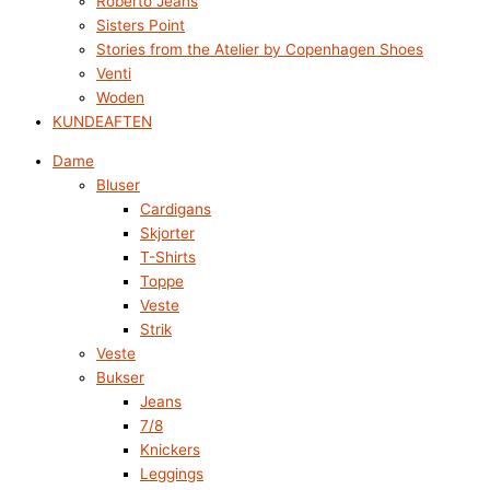
Roberto Jeans
Sisters Point
Stories from the Atelier by Copenhagen Shoes
Venti
Woden
KUNDEAFTEN
Dame
Bluser
Cardigans
Skjorter
T-Shirts
Toppe
Veste
Strik
Veste
Bukser
Jeans
7/8
Knickers
Leggings