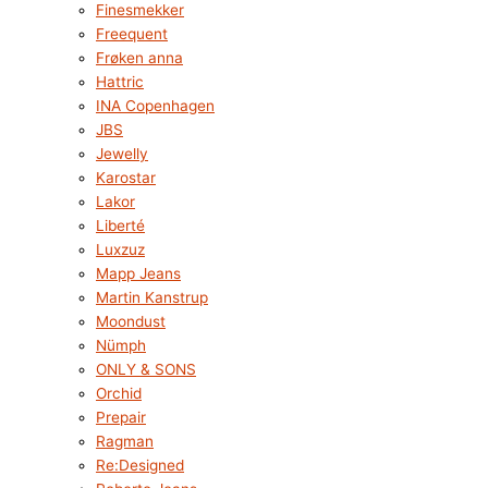
Finesmekker
Freequent
Frøken anna
Hattric
INA Copenhagen
JBS
Jewelly
Karostar
Lakor
Liberté
Luxzuz
Mapp Jeans
Martin Kanstrup
Moondust
Nümph
ONLY & SONS
Orchid
Prepair
Ragman
Re:Designed