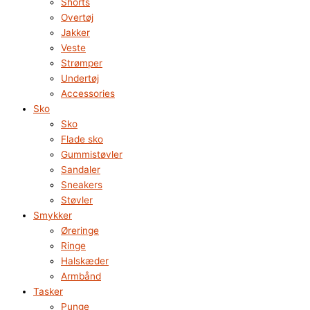
Shorts
Overtøj
Jakker
Veste
Strømper
Undertøj
Accessories
Sko
Sko
Flade sko
Gummistøvler
Sandaler
Sneakers
Støvler
Smykker
Øreringe
Ringe
Halskæder
Armbånd
Tasker
Punge