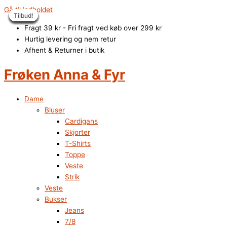
Gå til indholdet
Tilbud!
Tilbud!
Tilbud!
Tilbud!
Tilbud!
Tilbud!
Tilbud!
Tilbud!
Tilbud!
Fragt 39 kr - Fri fragt ved køb over 299 kr
Hurtig levering og nem retur
Afhent & Returner i butik
Frøken Anna & Fyr
Dame
Bluser
Cardigans
Skjorter
T-Shirts
Toppe
Veste
Strik
Veste
Bukser
Jeans
7/8