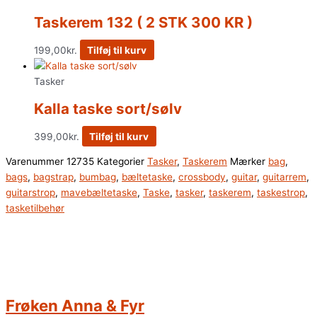
Taskerem 132 ( 2 STK 300 KR )
199,00
kr.
Tilføj til kurv
Tasker
Kalla taske sort/sølv
399,00
kr.
Tilføj til kurv
Varenummer
12735
Kategorier
Tasker
,
Taskerem
Mærker
bag
,
bags
,
bagstrap
,
bumbag
,
bæltetaske
,
crossbody
,
guitar
,
guitarrem
,
guitarstrop
,
mavebæltetaske
,
Taske
,
tasker
,
taskerem
,
taskestrop
,
tasketilbehør
Frøken Anna & Fyr