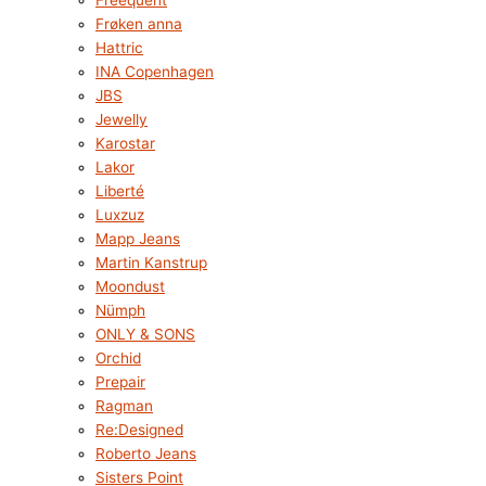
Freequent
Frøken anna
Hattric
INA Copenhagen
JBS
Jewelly
Karostar
Lakor
Liberté
Luxzuz
Mapp Jeans
Martin Kanstrup
Moondust
Nümph
ONLY & SONS
Orchid
Prepair
Ragman
Re:Designed
Roberto Jeans
Sisters Point