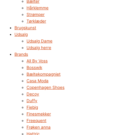
Bælter
Hårklemme
Strømper
Tørklæder
Brugskunst
Udsalg
Udsalg Dame
Udsalg herre
Brands
All By Voss
Bosswik
Bæltekompagniet
Casa Moda
Copenhagen Shoes
Decoy
Duffy
Fiebig
Finesmekker
Freequent
Frøken anna
Hattric