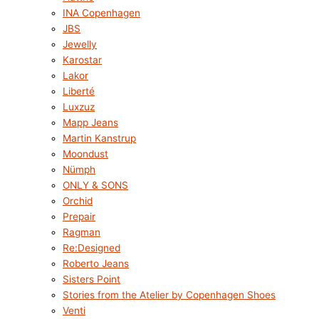
INA Copenhagen
JBS
Jewelly
Karostar
Lakor
Liberté
Luxzuz
Mapp Jeans
Martin Kanstrup
Moondust
Nümph
ONLY & SONS
Orchid
Prepair
Ragman
Re:Designed
Roberto Jeans
Sisters Point
Stories from the Atelier by Copenhagen Shoes
Venti