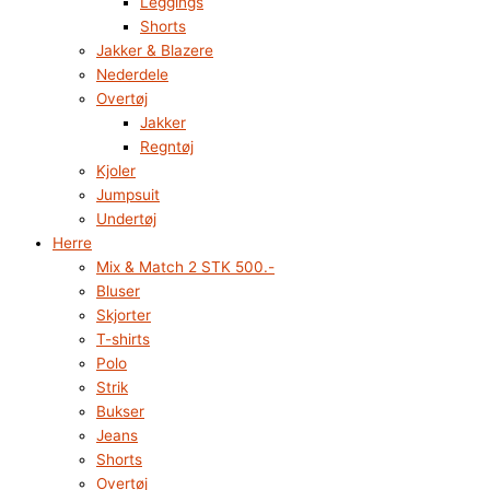
Leggings
Shorts
Jakker & Blazere
Nederdele
Overtøj
Jakker
Regntøj
Kjoler
Jumpsuit
Undertøj
Herre
Mix & Match 2 STK 500.-
Bluser
Skjorter
T-shirts
Polo
Strik
Bukser
Jeans
Shorts
Overtøj