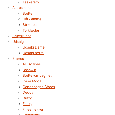
Taskerem
Accessories
Bælter
Hårklemme
Strømper
Tørklæder
Brugskunst
Udsalg
Udsalg Dame
Udsalg herre
Brands
All By Voss
Bosswik
Bæltekompagniet
Casa Moda
Copenhagen Shoes
Decoy
Duffy
Fiebig
Finesmekker