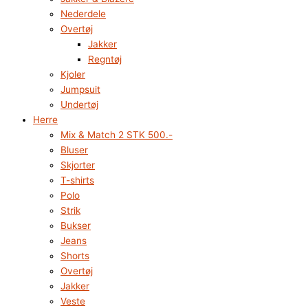
Nederdele
Overtøj
Jakker
Regntøj
Kjoler
Jumpsuit
Undertøj
Herre
Mix & Match 2 STK 500.-
Bluser
Skjorter
T-shirts
Polo
Strik
Bukser
Jeans
Shorts
Overtøj
Jakker
Veste