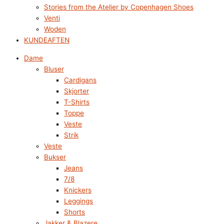
Stories from the Atelier by Copenhagen Shoes
Venti
Woden
KUNDEAFTEN
Dame
Bluser
Cardigans
Skjorter
T-Shirts
Toppe
Veste
Strik
Veste
Bukser
Jeans
7/8
Knickers
Leggings
Shorts
Jakker & Blazere