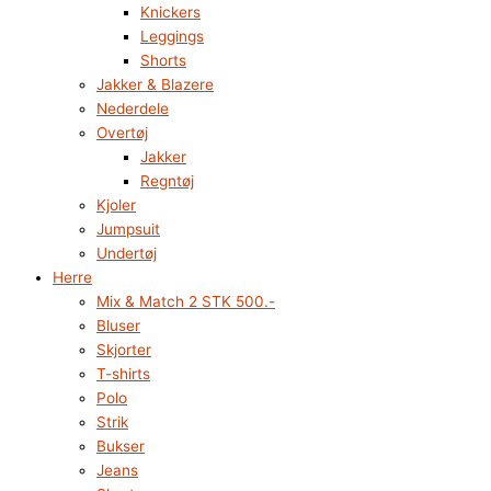
Knickers
Leggings
Shorts
Jakker & Blazere
Nederdele
Overtøj
Jakker
Regntøj
Kjoler
Jumpsuit
Undertøj
Herre
Mix & Match 2 STK 500.-
Bluser
Skjorter
T-shirts
Polo
Strik
Bukser
Jeans