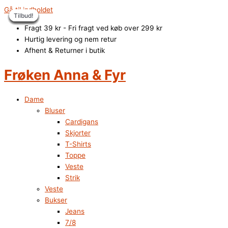
Gå til indholdet
Tilbud!
Tilbud!
Tilbud!
Tilbud!
Tilbud!
Tilbud!
Tilbud!
Tilbud!
Fragt 39 kr - Fri fragt ved køb over 299 kr
Hurtig levering og nem retur
Afhent & Returner i butik
Frøken Anna & Fyr
Dame
Bluser
Cardigans
Skjorter
T-Shirts
Toppe
Veste
Strik
Veste
Bukser
Jeans
7/8