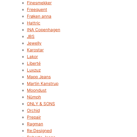
Finesmekker
Freequent
Frøken anna
Hattric
INA Copenhagen
JBS
Jewelly
Karostar
Lakor
Liberté
Luxzuz
Mapp Jeans
Martin Kanstrup
Moondust
Nümph
ONLY & SONS
Orchid
Prepair
Ragman
Re:Designed