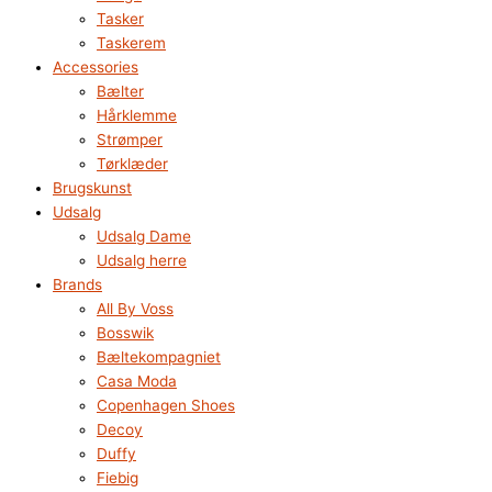
Tasker
Taskerem
Accessories
Bælter
Hårklemme
Strømper
Tørklæder
Brugskunst
Udsalg
Udsalg Dame
Udsalg herre
Brands
All By Voss
Bosswik
Bæltekompagniet
Casa Moda
Copenhagen Shoes
Decoy
Duffy
Fiebig