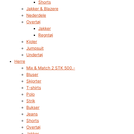
Shorts
Jakker & Blazere
Nederdele
Overtøj
Jakker
Regntøj
Kjoler
Jumpsuit
Undertøj
Herre
Mix & Match 2 STK 500.-
Bluser
Skjorter
T-shirts
Polo
Strik
Bukser
Jeans
Shorts
Overtøj
Jakker