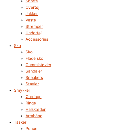
Shorts
Overtøj
Jakker
Veste
Strømper
Undertøj
Accessories
Sko
Sko
Flade sko
Gummistøvler
Sandaler
Sneakers
Støvler
Smykker
Øreringe
Ringe
Halskæder
Armbånd
Tasker
Punge