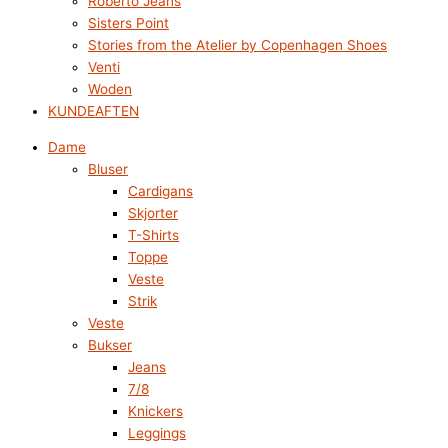
Roberto Jeans
Sisters Point
Stories from the Atelier by Copenhagen Shoes
Venti
Woden
KUNDEAFTEN
Dame
Bluser
Cardigans
Skjorter
T-Shirts
Toppe
Veste
Strik
Veste
Bukser
Jeans
7/8
Knickers
Leggings