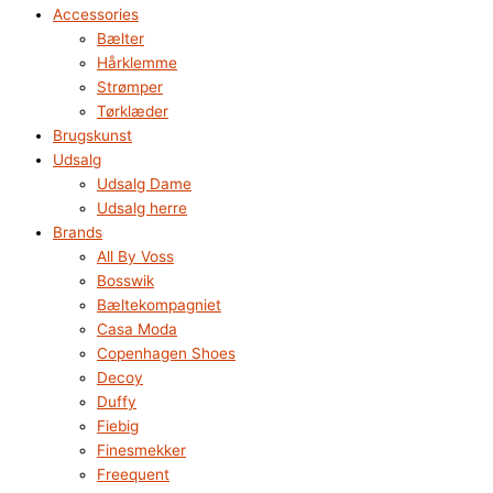
Accessories
Bælter
Hårklemme
Strømper
Tørklæder
Brugskunst
Udsalg
Udsalg Dame
Udsalg herre
Brands
All By Voss
Bosswik
Bæltekompagniet
Casa Moda
Copenhagen Shoes
Decoy
Duffy
Fiebig
Finesmekker
Freequent