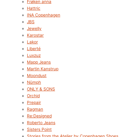
Frøken anna
Hattric
INA Copenhagen
JBS
Jewelly
Karostar
Lakor
Liberté
Luxzuz
Mapp Jeans
Martin Kanstrup
Moondust
Nümph
ONLY & SONS
Orchid
Prepair
Ragman
Re:Designed
Roberto Jeans
Sisters Point
Stories from the Atelier by Copenhagen Shoes