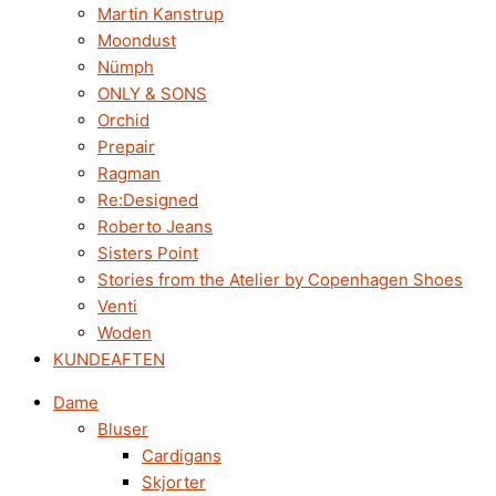
Martin Kanstrup
Moondust
Nümph
ONLY & SONS
Orchid
Prepair
Ragman
Re:Designed
Roberto Jeans
Sisters Point
Stories from the Atelier by Copenhagen Shoes
Venti
Woden
KUNDEAFTEN
Dame
Bluser
Cardigans
Skjorter