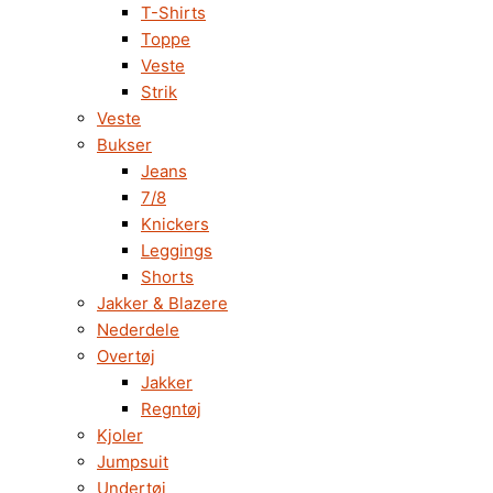
T-Shirts
Toppe
Veste
Strik
Veste
Bukser
Jeans
7/8
Knickers
Leggings
Shorts
Jakker & Blazere
Nederdele
Overtøj
Jakker
Regntøj
Kjoler
Jumpsuit
Undertøj