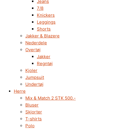
Jeans
7/8
Knickers
Leggings
Shorts
Jakker & Blazere
Nederdele
Overtøj
Jakker
Regntøj
Kjoler
Jumpsuit
Undertøj
Herre
Mix & Match 2 STK 500.-
Bluser
Skjorter
T-shirts
Polo