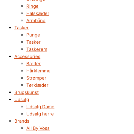
Ringe
Halskæder
Armbånd
Tasker
Punge
Tasker
Taskerem
Accessories
Bælter
Hårklemme
Strømper
Tørklæder
Brugskunst
Udsalg
Udsalg Dame
Udsalg herre
Brands
All By Voss