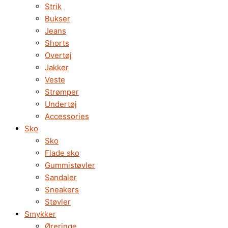
Strik
Bukser
Jeans
Shorts
Overtøj
Jakker
Veste
Strømper
Undertøj
Accessories
Sko
Sko
Flade sko
Gummistøvler
Sandaler
Sneakers
Støvler
Smykker
Øreringe