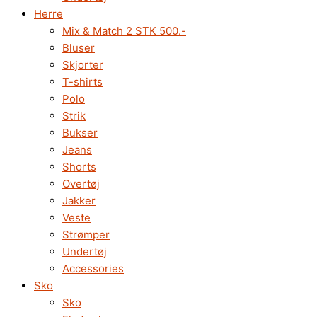
Herre
Mix & Match 2 STK 500.-
Bluser
Skjorter
T-shirts
Polo
Strik
Bukser
Jeans
Shorts
Overtøj
Jakker
Veste
Strømper
Undertøj
Accessories
Sko
Sko