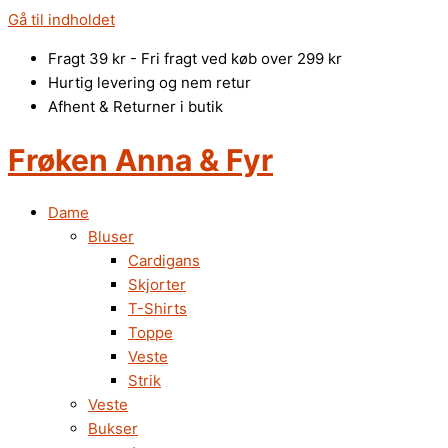
Gå til indholdet
Fragt 39 kr - Fri fragt ved køb over 299 kr
Hurtig levering og nem retur
Afhent & Returner i butik
Frøken Anna & Fyr
Dame
Bluser
Cardigans
Skjorter
T-Shirts
Toppe
Veste
Strik
Veste
Bukser