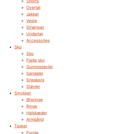
Shorts
Overtøj
Jakker
Veste
Strømper
Undertøj
Accessories
Sko
Sko
Flade sko
Gummistøvler
Sandaler
Sneakers
Støvler
Smykker
Øreringe
Ringe
Halskæder
Armbånd
Tasker
Punge