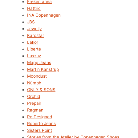
Frøken anna
Hattric
INA Copenhagen
JBS
Jewelly
Karostar
Lakor
Liberté
Luxzuz
Mapp Jeans
Martin Kanstrup
Moondust
Nümph
ONLY & SONS
Orchid
Prepair
Ragman
Re:Designed
Roberto Jeans
Sisters Point
Stories from the Atelier by Copenhagen Shoes