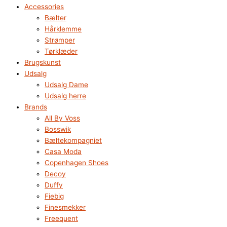
Accessories
Bælter
Hårklemme
Strømper
Tørklæder
Brugskunst
Udsalg
Udsalg Dame
Udsalg herre
Brands
All By Voss
Bosswik
Bæltekompagniet
Casa Moda
Copenhagen Shoes
Decoy
Duffy
Fiebig
Finesmekker
Freequent