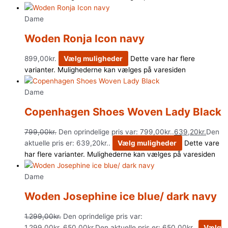
Dame
Woden Ronja Icon navy
899,00
kr.
Vælg muligheder
Dette vare har flere
varianter. Mulighederne kan vælges på varesiden
Dame
Copenhagen Shoes Woven Lady Black
799,00
kr.
Den oprindelige pris var: 799,00kr..
639,20
kr.
Den
aktuelle pris er: 639,20kr..
Vælg muligheder
Dette vare
har flere varianter. Mulighederne kan vælges på varesiden
Dame
Woden Josephine ice blue/ dark navy
1.299,00
kr.
Den oprindelige pris var:
1.299,00kr..
650,00
kr.
Den aktuelle pris er: 650,00kr..
Vælg