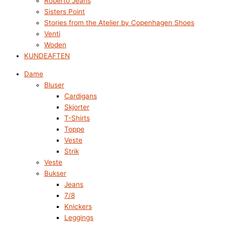
Roberto Jeans
Sisters Point
Stories from the Atelier by Copenhagen Shoes
Venti
Woden
KUNDEAFTEN
Dame
Bluser
Cardigans
Skjorter
T-Shirts
Toppe
Veste
Strik
Veste
Bukser
Jeans
7/8
Knickers
Leggings