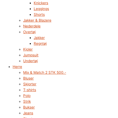
Knickers
Leggings
Shorts
Jakker & Blazere
Nederdele
Overtøj
Jakker
Regntøj
Kjoler
Jumpsuit
Undertøj
Herre
Mix & Match 2 STK 500.-
Bluser
Skjorter
T-shirts
Polo
Strik
Bukser
Jeans