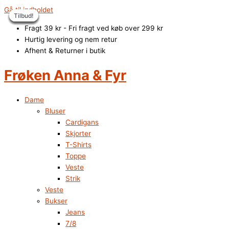
Gå til indholdet
Tilbud!
Tilbud!
Tilbud!
Tilbud!
Tilbud!
Tilbud!
Tilbud!
Fragt 39 kr - Fri fragt ved køb over 299 kr
Hurtig levering og nem retur
Afhent & Returner i butik
Frøken Anna & Fyr
Dame
Bluser
Cardigans
Skjorter
T-Shirts
Toppe
Veste
Strik
Veste
Bukser
Jeans
7/8