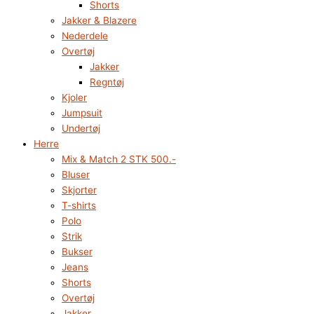
Shorts
Jakker & Blazere
Nederdele
Overtøj
Jakker
Regntøj
Kjoler
Jumpsuit
Undertøj
Herre
Mix & Match 2 STK 500.-
Bluser
Skjorter
T-shirts
Polo
Strik
Bukser
Jeans
Shorts
Overtøj
Jakker