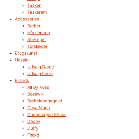
Tasker
Taskerem
Accessories
Bælter
Hårklemme
Strømper
Tørklæder
Brugskunst
Udsalg
Udsalg Dame
Udsalg herre
Brands
All By Voss
Bosswik
Bæltekompagniet
Casa Moda
Copenhagen Shoes
Decoy
Duffy
Fiebig