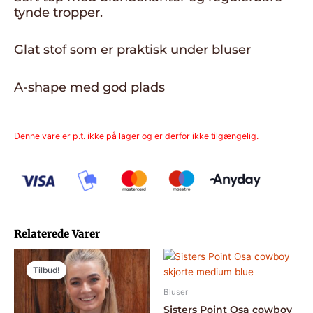
tynde tropper.
Glat stof som er praktisk under bluser
A-shape med god plads
Denne vare er p.t. ikke på lager og er derfor ikke tilgængelig.
Relaterede Varer
Den
Den
Dette
Dette
oprindelige
aktuelle
Tilbud!
Tilbud!
vare
vare
pris
pris
har
har
var:
er:
Bluser
280,00kr..
140,00kr..
flere
flere
Sisters Point Osa cowboy