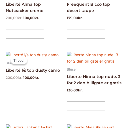
flere
flere
Liberté Alma top
Freequent Bicco top
varianter.
varianter.
Nutcracker creme
desert taupe
Mulighederne
Mulighedern
200,00
kr.
100,00
kr.
179,00
kr.
kan
kan
vælges
vælges
på
på
Vælg muligheder
Vælg muligheder
varesiden
varesiden
Den
Den
Dette
Dette
oprindelige
aktuelle
Tilbud!
Tilbud!
vare
vare
pris
pris
Bluser
har
har
var:
er:
Bluser
Liberté l/s top dusty camo
200,00kr..
100,00kr..
flere
flere
Liberte Ninna top nude. 3
200,00
kr.
100,00
kr.
varianter.
varianter.
for 2 den billigste er gratis
Mulighederne
Mulighedern
130,00
kr.
kan
kan
Vælg muligheder
vælges
vælges
på
på
Vælg muligheder
varesiden
varesiden
Den
Den
Dette
Dette