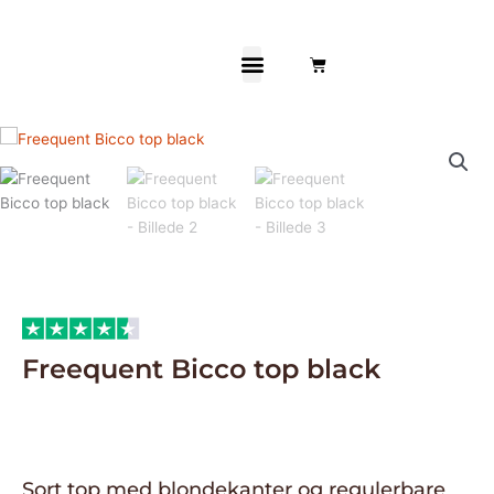
Gå
Frøken Anna
til
indholdet
Kurv
& Fyr
Freequent Bicco top black
Sort top med blondekanter og regulerbare