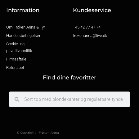
k
a
-
m
f
Information
Kundeservice
Om Frøken Anna & Fyr
+45 42 77 47 74
Handelsbetingelser
frokenanna@live.dk
Cookie- og
privatlivspolitik
Firmaaftale
Returlabel
Find dine favoritter
Søg
Søg
© Copyright - Frøken Anna