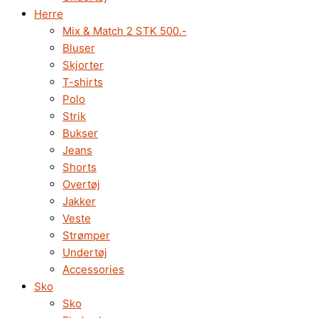
Herre
Mix & Match 2 STK 500.-
Bluser
Skjorter
T-shirts
Polo
Strik
Bukser
Jeans
Shorts
Overtøj
Jakker
Veste
Strømper
Undertøj
Accessories
Sko
Sko