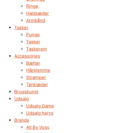
Ringe
Halskæder
Armbånd
Tasker
Punge
Tasker
Taskerem
Accessories
Bælter
Hårklemme
Strømper
Tørklæder
Brugskunst
Udsalg
Udsalg Dame
Udsalg herre
Brands
All By Voss