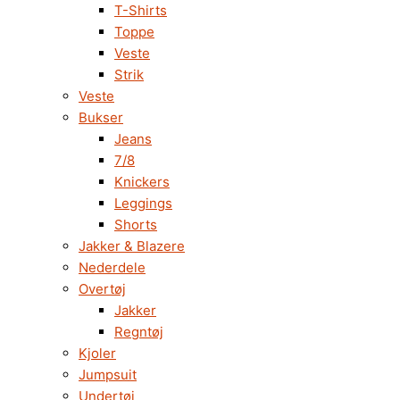
T-Shirts
Toppe
Veste
Strik
Veste
Bukser
Jeans
7/8
Knickers
Leggings
Shorts
Jakker & Blazere
Nederdele
Overtøj
Jakker
Regntøj
Kjoler
Jumpsuit
Undertøj