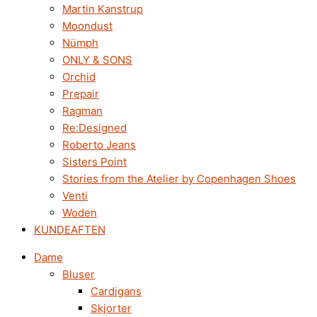
Martin Kanstrup
Moondust
Nümph
ONLY & SONS
Orchid
Prepair
Ragman
Re:Designed
Roberto Jeans
Sisters Point
Stories from the Atelier by Copenhagen Shoes
Venti
Woden
KUNDEAFTEN
Dame
Bluser
Cardigans
Skjorter