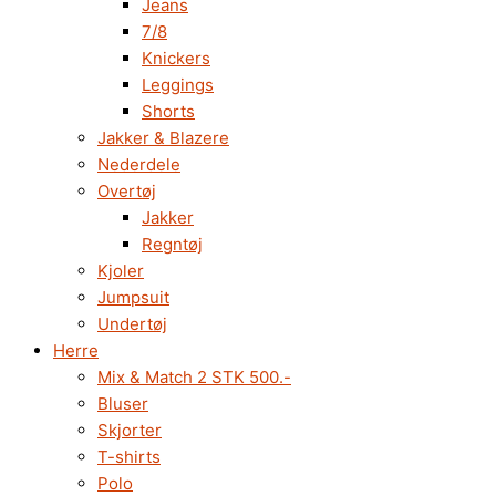
Jeans
7/8
Knickers
Leggings
Shorts
Jakker & Blazere
Nederdele
Overtøj
Jakker
Regntøj
Kjoler
Jumpsuit
Undertøj
Herre
Mix & Match 2 STK 500.-
Bluser
Skjorter
T-shirts
Polo