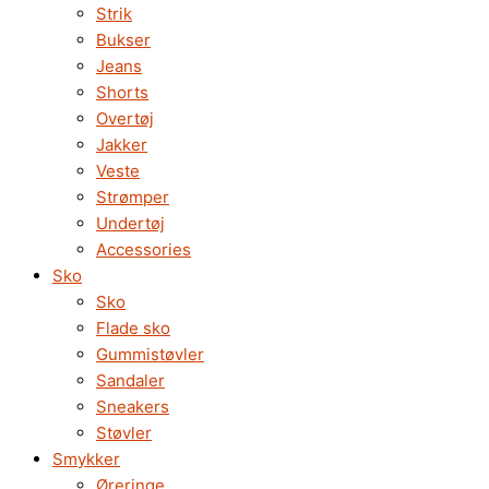
Strik
Bukser
Jeans
Shorts
Overtøj
Jakker
Veste
Strømper
Undertøj
Accessories
Sko
Sko
Flade sko
Gummistøvler
Sandaler
Sneakers
Støvler
Smykker
Øreringe