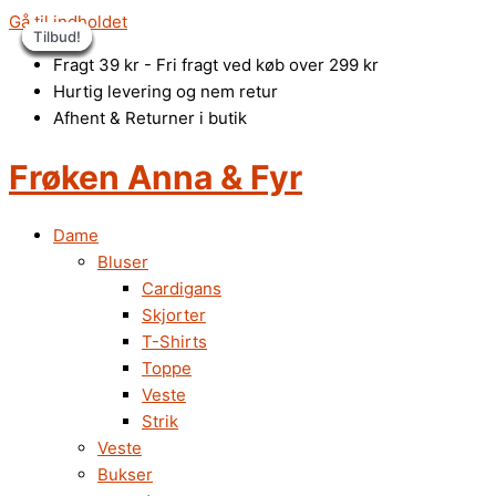
Gå til indholdet
Tilbud!
Tilbud!
Tilbud!
Tilbud!
Tilbud!
Tilbud!
Tilbud!
Tilbud!
Fragt 39 kr - Fri fragt ved køb over 299 kr
Hurtig levering og nem retur
Afhent & Returner i butik
Frøken Anna & Fyr
Dame
Bluser
Cardigans
Skjorter
T-Shirts
Toppe
Veste
Strik
Veste
Bukser