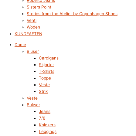
Roberto Jeans
Sisters Point
Stories from the Atelier by Copenhagen Shoes
Venti
Woden
KUNDEAFTEN
Dame
Bluser
Cardigans
Skjorter
T-Shirts
Toppe
Veste
Strik
Veste
Bukser
Jeans
7/8
Knickers
Leggings