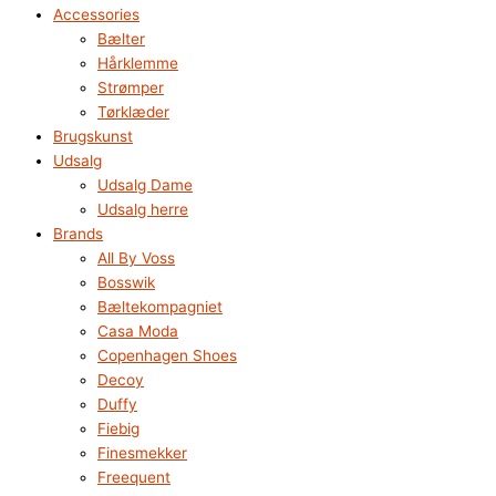
Accessories
Bælter
Hårklemme
Strømper
Tørklæder
Brugskunst
Udsalg
Udsalg Dame
Udsalg herre
Brands
All By Voss
Bosswik
Bæltekompagniet
Casa Moda
Copenhagen Shoes
Decoy
Duffy
Fiebig
Finesmekker
Freequent