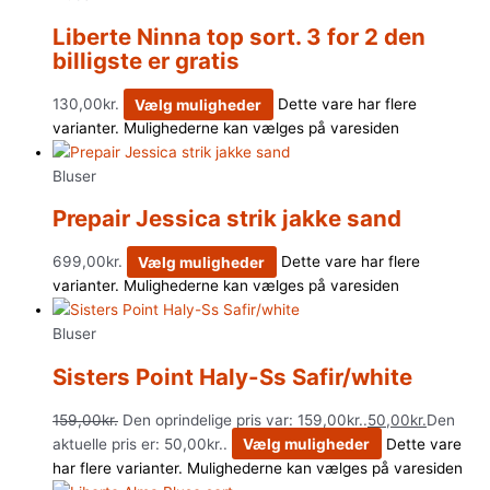
Liberte Ninna top sort. 3 for 2 den
billigste er gratis
130,00
kr.
Vælg muligheder
Dette vare har flere
varianter. Mulighederne kan vælges på varesiden
Bluser
Prepair Jessica strik jakke sand
699,00
kr.
Vælg muligheder
Dette vare har flere
varianter. Mulighederne kan vælges på varesiden
Bluser
Sisters Point Haly-Ss Safir/white
159,00
kr.
Den oprindelige pris var: 159,00kr..
50,00
kr.
Den
aktuelle pris er: 50,00kr..
Vælg muligheder
Dette vare
har flere varianter. Mulighederne kan vælges på varesiden