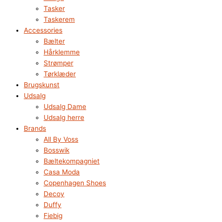
Tasker
Taskerem
Accessories
Bælter
Hårklemme
Strømper
Tørklæder
Brugskunst
Udsalg
Udsalg Dame
Udsalg herre
Brands
All By Voss
Bosswik
Bæltekompagniet
Casa Moda
Copenhagen Shoes
Decoy
Duffy
Fiebig