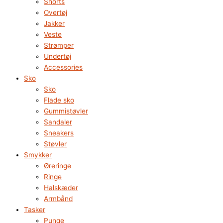
Shorts
Overtøj
Jakker
Veste
Strømper
Undertøj
Accessories
Sko
Sko
Flade sko
Gummistøvler
Sandaler
Sneakers
Støvler
Smykker
Øreringe
Ringe
Halskæder
Armbånd
Tasker
Punge