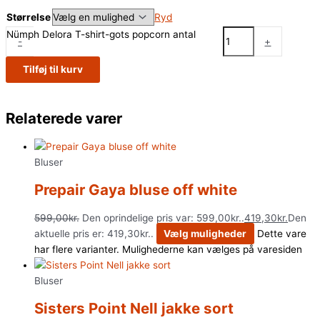
Størrelse
Ryd
Nümph Delora T-shirt-gots popcorn antal
-
+
Tilføj til kurv
Relaterede varer
Bluser
Prepair Gaya bluse off white
599,00
kr.
Den oprindelige pris var: 599,00kr..
419,30
kr.
Den
aktuelle pris er: 419,30kr..
Vælg muligheder
Dette vare
har flere varianter. Mulighederne kan vælges på varesiden
Bluser
Sisters Point Nell jakke sort