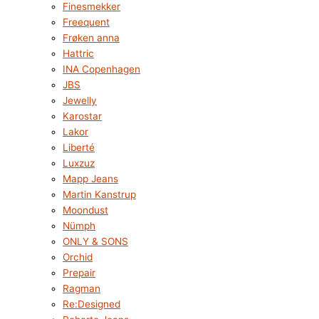
Finesmekker
Freequent
Frøken anna
Hattric
INA Copenhagen
JBS
Jewelly
Karostar
Lakor
Liberté
Luxzuz
Mapp Jeans
Martin Kanstrup
Moondust
Nümph
ONLY & SONS
Orchid
Prepair
Ragman
Re:Designed