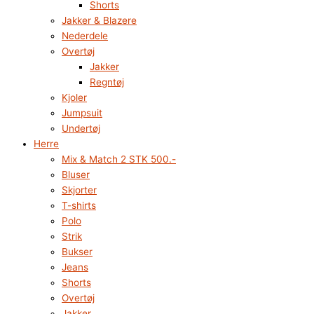
Shorts
Jakker & Blazere
Nederdele
Overtøj
Jakker
Regntøj
Kjoler
Jumpsuit
Undertøj
Herre
Mix & Match 2 STK 500.-
Bluser
Skjorter
T-shirts
Polo
Strik
Bukser
Jeans
Shorts
Overtøj
Jakker