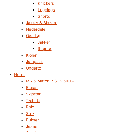
Knickers
Leggings
Shorts
Jakker & Blazere
Nederdele
Overtøj
Jakker
Regntøj
Kjoler
Jumpsuit
Undertøj
Herre
Mix & Match 2 STK 500.-
Bluser
Skjorter
T-shirts
Polo
Strik
Bukser
Jeans