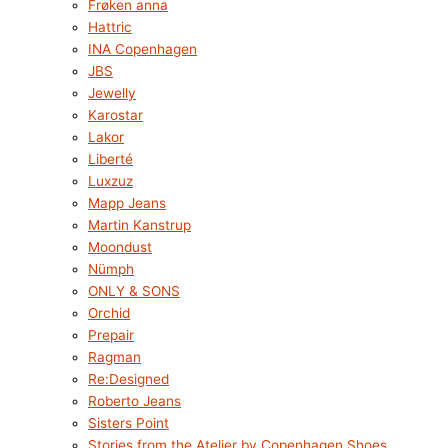
Frøken anna
Hattric
INA Copenhagen
JBS
Jewelly
Karostar
Lakor
Liberté
Luxzuz
Mapp Jeans
Martin Kanstrup
Moondust
Nümph
ONLY & SONS
Orchid
Prepair
Ragman
Re:Designed
Roberto Jeans
Sisters Point
Stories from the Atelier by Copenhagen Shoes