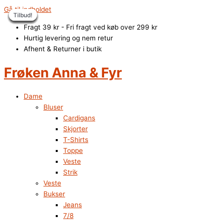
Gå til indholdet
Tilbud!
Tilbud!
Tilbud!
Tilbud!
Tilbud!
Tilbud!
Tilbud!
Tilbud!
Fragt 39 kr - Fri fragt ved køb over 299 kr
Hurtig levering og nem retur
Afhent & Returner i butik
Frøken Anna & Fyr
Dame
Bluser
Cardigans
Skjorter
T-Shirts
Toppe
Veste
Strik
Veste
Bukser
Jeans
7/8