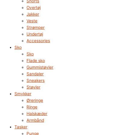
Shorts
Overtøj
Jakker
Veste
Strømper
Undertøj
Accessories
Sko
Sko
Flade sko
Gummistøvler
Sandaler
Sneakers
Støvler
Smykker
Øreringe
Ringe
Halskæder
Armbånd
Tasker
Punge