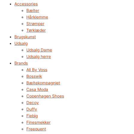
Accessories
Bælter
Hårklemme
Strømper
Tørklæder
Brugskunst
Udsalg
Udsalg Dame
Udsalg herre
Brands
All By Voss
Bosswik
Bæltekompagniet
Casa Moda
Copenhagen Shoes
Decoy
Duffy
Fiebig
Finesmekker
Freequent