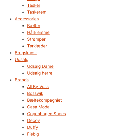
Tasker
Taskerem
Accessories
Bælter
Hårklemme
Strømper
Tørklæder
Brugskunst
Udsalg
Udsalg Dame
Udsalg herre
Brands
All By Voss
Bosswik
Bæltekompagniet
Casa Moda
Copenhagen Shoes
Decoy
Duffy
Fiebig