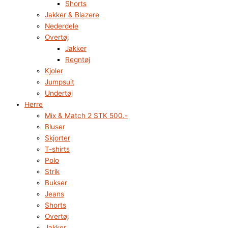
Shorts
Jakker & Blazere
Nederdele
Overtøj
Jakker
Regntøj
Kjoler
Jumpsuit
Undertøj
Herre
Mix & Match 2 STK 500.-
Bluser
Skjorter
T-shirts
Polo
Strik
Bukser
Jeans
Shorts
Overtøj
Jakker