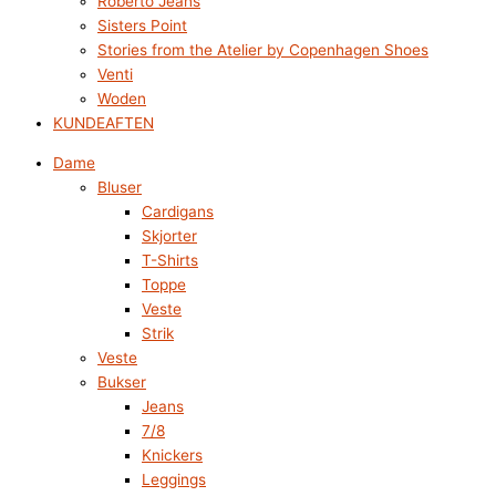
Roberto Jeans
Sisters Point
Stories from the Atelier by Copenhagen Shoes
Venti
Woden
KUNDEAFTEN
Dame
Bluser
Cardigans
Skjorter
T-Shirts
Toppe
Veste
Strik
Veste
Bukser
Jeans
7/8
Knickers
Leggings