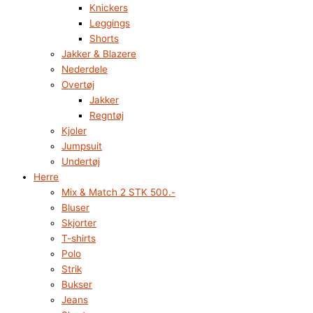
Knickers
Leggings
Shorts
Jakker & Blazere
Nederdele
Overtøj
Jakker
Regntøj
Kjoler
Jumpsuit
Undertøj
Herre
Mix & Match 2 STK 500.-
Bluser
Skjorter
T-shirts
Polo
Strik
Bukser
Jeans