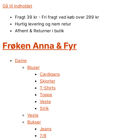
Gå til indholdet
Fragt 39 kr - Fri fragt ved køb over 299 kr
Hurtig levering og nem retur
Afhent & Returner i butik
Frøken Anna & Fyr
Dame
Bluser
Cardigans
Skjorter
T-Shirts
Toppe
Veste
Strik
Veste
Bukser
Jeans
7/8