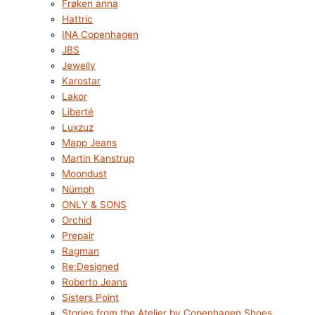
Frøken anna
Hattric
INA Copenhagen
JBS
Jewelly
Karostar
Lakor
Liberté
Luxzuz
Mapp Jeans
Martin Kanstrup
Moondust
Nümph
ONLY & SONS
Orchid
Prepair
Ragman
Re:Designed
Roberto Jeans
Sisters Point
Stories from the Atelier by Copenhagen Shoes