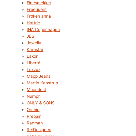
Finesmekker
Freequent
Frøken anna
Hattric
INA Copenhagen
JBS
Jewelly
Karostar
Lakor
Liberté
Luxzuz
Mapp Jeans
Martin Kanstrup
Moondust
Nümph
ONLY & SONS
Orchid
Prepair
Ragman
Re:Designed