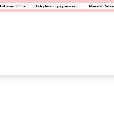
d køb over 299 kr
Hurtig levering og nem retur
Afhent & Returne
Frøken Anna & Fyr