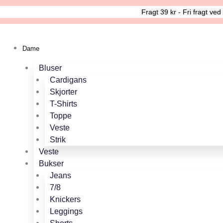
Gå
Sisters
Fragt 39 kr - Fri fragt ve
til
Point
indholdet
Ella-
SH-
Dame
77
brown
Bluser
flower
Cardigans
antal
Skjorter
T-Shirts
Toppe
Veste
Strik
Veste
Bukser
Jeans
7/8
Knickers
Leggings